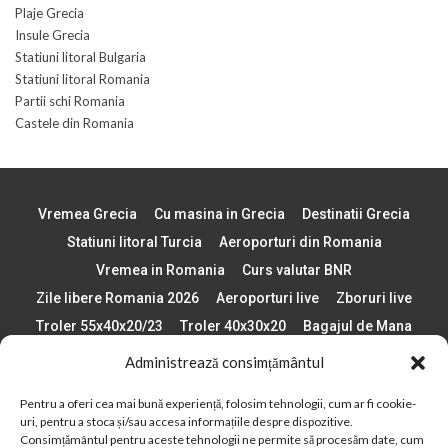
Plaje Grecia
Insule Grecia
Statiuni litoral Bulgaria
Statiuni litoral Romania
Partii schi Romania
Castele din Romania
Vremea Grecia
Cu masina in Grecia
Destinatii Grecia
Statiuni litoral Turcia
Aeroporturi din Romania
Vremea in Romania
Curs valutar BNR
Zile libere Romania 2026
Aeroporturi live
Zboruri live
Troler 55x40x20/23
Troler 40x30x20
Bagajul de Mana
Paste 2026
Cele mai bune telefoane
Administrează consimțământul
Vigneta Bulgaria 2026
Statiuni schi Bulgaria
Pentru a oferi cea mai bună experiență, folosim tehnologii, cum ar fi cookie-
Plaje din Europa
Concerte Romania 2025
uri, pentru a stoca și/sau accesa informațiile despre dispozitive.
Asigurare de calatorie
Când se schimba ora în 2026
Consimțământul pentru aceste tehnologii ne permite să procesăm date, cum