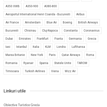
A350 XWB
A350-900
A380-800
Aeroportul International Henri Coanda - Bucuresti
Airbus
Air France
Amsterdam
Blue Air
Boeing
British Airways
Bucuresti
Chisinau
Cluj-Napoca
Constanta
Coronavirus
Dubai
Emirates
Frankfurt
Franta
Germania
Grecia
Iasi
Istanbul
Italia
KLM
Londra
Lufthansa
Marea Britanie
New York
Paris
Qatar Airways
Roma
Romania
Ryanair
Spania
Statele Unite
TAROM
Timisoara
Turkish Airlines
Viena
Wizz Air
Linkuri utile
Obiective Turistice Grecia