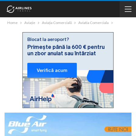
Home
Aviație
Aviația Comercială
Aviatia Comerciala