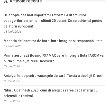
Articole recente
UE adoptă cea mai importantă reformă a drepturilor
pasagerilor aerieni din ultimii 20 de ani. Ce se schimbă pentru
călătorii europeni!
18 iunie 2026
Meseria de însoțitor de bord, între imagine și responsabilitate
17 iunie 2026
Prima aeronavă Boeing 737 MAX care înnoiește flota TAROM va
purta numele „Mircea Lucescu”!
3 iunie 2026
Antalya, în top pentru vacanțele de vară: Turcia a depășit Greci!
30 mai 2026
Nibiru Costinești 2026: cum îți alegi cazarea dacă mergi cu
prietenii la festival
30 mai 2026