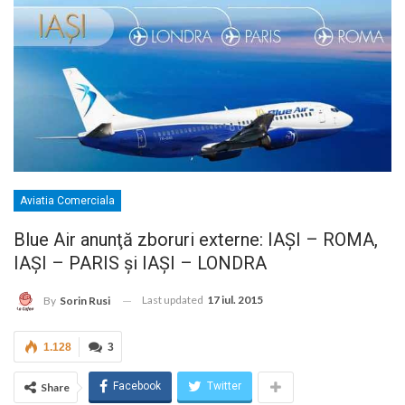
Aviatia Comerciala
Blue Air anunţă zboruri externe: IAŞI – ROMA,
IAŞI – PARIS şi IAŞI – LONDRA
Last updated
17 iul. 2015
By
Sorin Rusi
1.128
3
Facebook
Twitter
Share