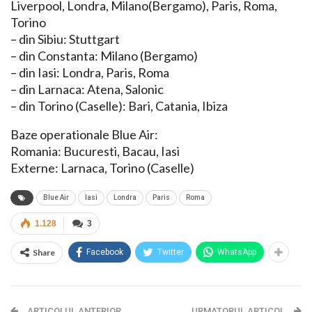
Liverpool, Londra, Milano(Bergamo), Paris, Roma,
Torino
– din Sibiu: Stuttgart
– din Constanta: Milano (Bergamo)
– din Iasi: Londra, Paris, Roma
– din Larnaca: Atena, Salonic
– din Torino (Caselle): Bari, Catania, Ibiza
Baze operationale Blue Air:
Romania: Bucuresti, Bacau, Iasi
Externe: Larnaca, Torino (Caselle)
Blue Air
Iasi
Londra
Paris
Roma
1.128
3
Share
Facebook
Twitter
WhatsApp
ARTICOLUL ANTERIOR
URMATORUL ARTICOL