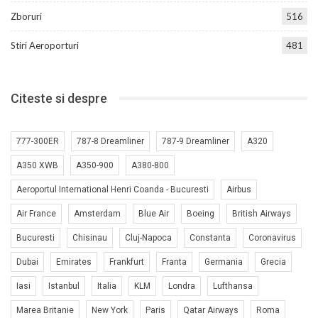
Zboruri
516
Stiri Aeroporturi
481
Citeste si despre
777-300ER
787-8 Dreamliner
787-9 Dreamliner
A320
A350 XWB
A350-900
A380-800
Aeroportul International Henri Coanda - Bucuresti
Airbus
Air France
Amsterdam
Blue Air
Boeing
British Airways
Bucuresti
Chisinau
Cluj-Napoca
Constanta
Coronavirus
Dubai
Emirates
Frankfurt
Franta
Germania
Grecia
Iasi
Istanbul
Italia
KLM
Londra
Lufthansa
Marea Britanie
New York
Paris
Qatar Airways
Roma