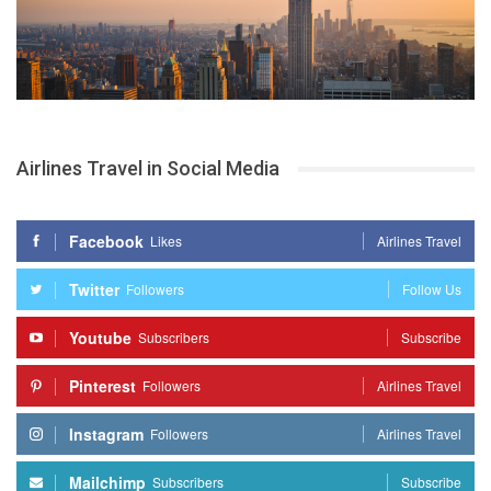
Airlines Travel in Social Media
Facebook
Likes
Airlines Travel
Twitter
Followers
Follow Us
Youtube
Subscribers
Subscribe
Pinterest
Followers
Airlines Travel
Instagram
Followers
Airlines Travel
Mailchimp
Subscribers
Subscribe