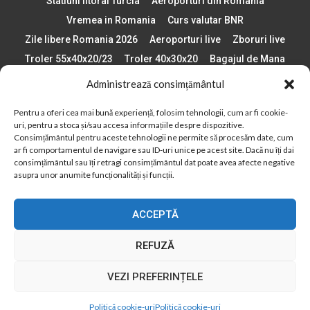
Statiuni litoral Turcia
Aeroporturi din Romania
Vremea in Romania
Curs valutar BNR
Zile libere Romania 2026
Aeroporturi live
Zboruri live
Troler 55x40x20/23
Troler 40x30x20
Bagajul de Mana
Paste 2026
Cele mai bune telefoane
Administrează consimțământul
Vigneta Bulgaria 2026
Statiuni schi Bulgaria
Pentru a oferi cea mai bună experiență, folosim tehnologii, cum ar fi cookie-
Plaje din Europa
Concerte Romania 2025
uri, pentru a stoca și/sau accesa informațiile despre dispozitive.
Asigurare de calatorie
Când se schimba ora în 2026
Consimțământul pentru aceste tehnologii ne permite să procesăm date, cum
ar fi comportamentul de navigare sau ID-uri unice pe acest site. Dacă nu îți dai
Calendar Formula 1 sezon 2026
Boarding Pass
consimțământul sau îți retragi consimțământul dat poate avea afecte negative
asupra unor anumite funcționalități și funcții.
Despre AirlinesTravel.ro
Politică cookie-uri (UE)
Politică cookie-uri (Regatul Unit)
Opt-out preferences
ACCEPTĂ
Cookie Policy (AU)
Politică cookie-uri (ZA)
Politică cookie-uri (Canada)
Politică cookie-uri (BR)
REFUZĂ
2012 - 2025 © Toate drepturile rezervate
VEZI PREFERINȚELE
Din 2012, AirlinesTravel.ro este o platformă de informare online,
specializată în aviație și turism!
Politică cookie-uri
Politică cookie-uri