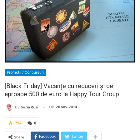
Promotii / Concursuri
[Black Friday] Vacanțe cu reduceri și de
aproape 500 de euro la Happy Tour Group
On
28 nov. 2014
By
Sorin Rusi
794
0
Facebook
Twitter
Share