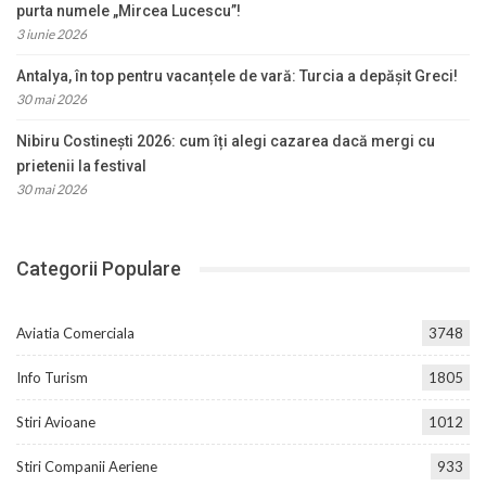
purta numele „Mircea Lucescu”!
3 iunie 2026
Antalya, în top pentru vacanțele de vară: Turcia a depășit Greci!
30 mai 2026
Nibiru Costinești 2026: cum îți alegi cazarea dacă mergi cu
prietenii la festival
30 mai 2026
Categorii Populare
Aviatia Comerciala
3748
Info Turism
1805
Stiri Avioane
1012
Stiri Companii Aeriene
933