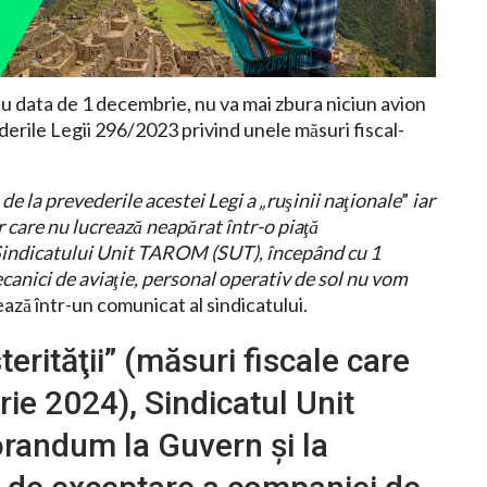
u data de 1 decembrie, nu va mai zbura niciun avion
erile Legii 296/2023 privind unele măsuri fiscal-
de la prevederile acestei Legi a „ruşinii naţionale
”
iar
ar care nu lucrează neapărat într-o piaţă
i Sindicatului Unit TAROM (SUT), începând cu 1
ecanici de aviaţie, personal operativ de sol nu vom
ează într-un comunicat al sindicatului.
terităţii” (măsuri fiscale care
rie 2024), Sindicatul Unit
andum la Guvern şi la