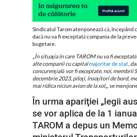
Sindicatul Tarom atenţionează că, începând c
dacă nu va fi exceptată compania de la preved
bugetare.
„
În situaţia în care TAROM nu va fi exceptată 
alte companii cu capital
majoritar de stat
, d
concurenţială vor fi exceptate, noi, membri
decembrie 2023, piloţi, însoţitori de bord, m
mai ridica niciun avion de la sol
„, se menţion
În urma apariţiei „legii aus
se vor aplica de la 1 ianua
TAROM a depus un Memor