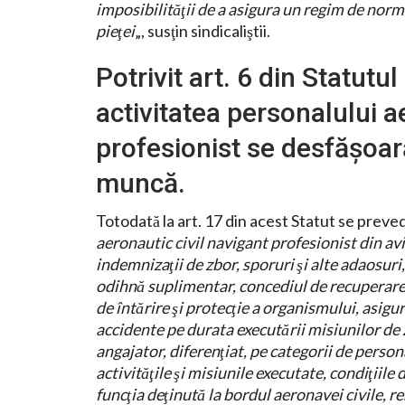
imposibilităţii de a asigura un regim de norma
pieţei
„, susţin sindicaliştii.
Potrivit art. 6 din Statutu
activitatea personalului a
profesionist se desfăşoară
muncă.
Totodată la art. 17 din acest Statut se preved
aeronautic civil navigant profesionist din avi
indemnizaţii de zbor, sporuri şi alte adaosuri
odihnă suplimentar, concediul de recuperare, 
de întărire şi protecţie a organismului, asigu
accidente pe durata executării misiunilor de z
angajator, diferenţiat, pe categorii de personal,
activităţile şi misiunile executate, condiţiile
funcţia deţinută la bordul aeronavei civile, r