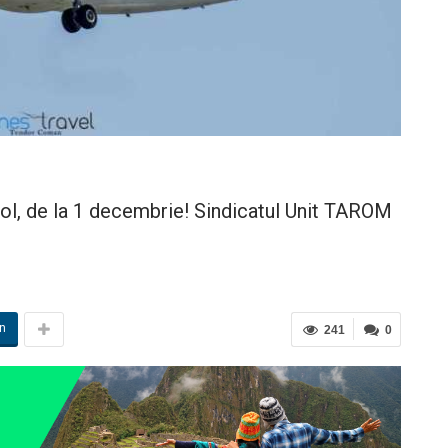
l, de la 1 decembrie! Sindicatul Unit TAROM
in
241
0