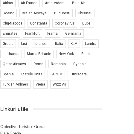
Airbus
Air France
Amsterdam
Blue Air
Boeing
British Airways
Bucuresti
Chisinau
Cluj-Napoca
Constanta
Coronavirus
Dubai
Emirates
Frankfurt
Franta
Germania
Grecia
Iasi
Istanbul
Italia
KLM
Londra
Lufthansa
Marea Britanie
New York
Paris
Qatar Airways
Roma
Romania
Ryanair
Spania
Statele Unite
TAROM
Timisoara
Turkish Airlines
Viena
Wizz Air
Linkuri utile
Obiective Turistice Grecia
Plaje Grecia