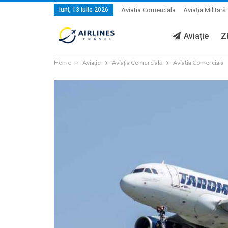
luni, 13 iulie 2026
Aviatia Comerciala
Aviația Militară
Aviație
Z
Home
Aviație
Aviația Comercială
Aviatia Comerciala