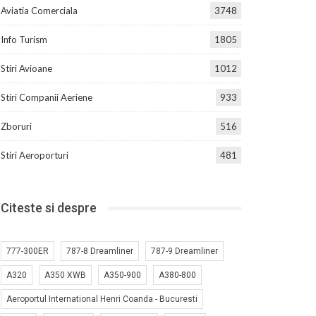
Aviatia Comerciala
3748
Info Turism
1805
Stiri Avioane
1012
Stiri Companii Aeriene
933
Zboruri
516
Stiri Aeroporturi
481
Citeste si despre
777-300ER
787-8 Dreamliner
787-9 Dreamliner
A320
A350 XWB
A350-900
A380-800
Aeroportul International Henri Coanda - Bucuresti