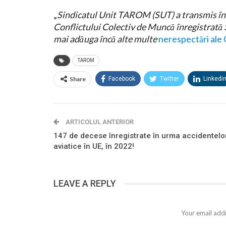
„
Sindicatul Unit TAROM (SUT) a transmis încă
Conflictului Colectiv de Muncă înregistrată S
mai adăuga încă alte multe
nerespectări ale
TAROM
Share
Facebook
Twitter
Linkedi
ARTICOLUL ANTERIOR
147 de decese înregistrate în urma accidentelo
aviatice în UE, în 2022!
LEAVE A REPLY
Your email addr