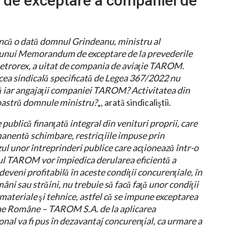
r de exceptare a companiei de
încă o dată domnul Grindeanu, ministru al
a unui Memorandum de exceptare de la prevederile
Metrorex, a uitat de compania de aviaţie TAROM.
 cea sindicală specificată de Legea 367/2022 nu
ză iar angajaţii companiei TAROM? Activitatea din
oastră domnule ministru?
„, arată sindicaliştii.
blică finanţată integral din venituri proprii, care
manentă schimbare, restricţiile impuse prin
azul unor întreprinderi publice care acţionează într-o
zul TAROM vor împiedica derularea eficientă a
veni profitabilă în aceste condiţii concurenţiale, în
âni sau străini, nu trebuie să facă faţă unor condiţii
materiale şi tehnice, astfel că se impune exceptarea
ne Române – TAROM S.A. de la aplicarea
onal va fi pus în dezavantaj concurenţial, ca urmare a