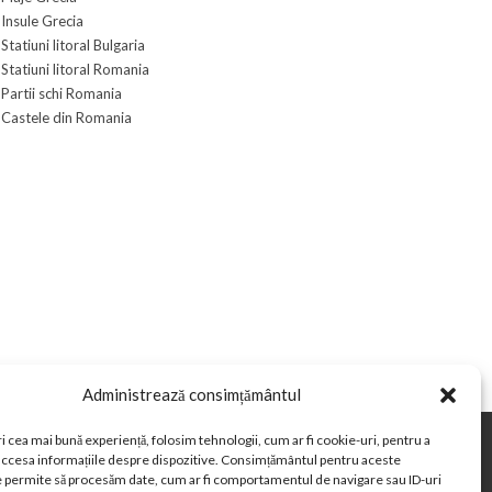
Insule Grecia
Statiuni litoral Bulgaria
Statiuni litoral Romania
Partii schi Romania
Castele din Romania
Administrează consimțământul
i cea mai bună experiență, folosim tehnologii, cum ar fi cookie-uri, pentru a
 accesa informațiile despre dispozitive. Consimțământul pentru aceste
in Romania
Curs valutar BNR
e permite să procesăm date, cum ar fi comportamentul de navigare sau ID-uri