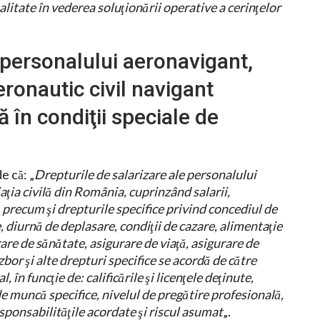
litate în vederea soluţionării operative a cerinţelor
l personalului aeronavigant,
eronautic civil navigant
 în condiţii speciale de
e că: „
Drepturile de salarizare ale personalului
aţia civilă din România, cuprinzând salarii,
, precum şi drepturile specifice privind concediul de
diurnă de deplasare, condiţii de cazare, alimentaţie
rare de sănătate, asigurare de viaţă, asigurare de
bor şi alte drepturi specifice se acordă de către
 în funcţie de: calificările şi licenţele deţinute,
 de muncă specifice, nivelul de pregătire profesională,
esponsabilităţile acordate şi riscul asumat
„.