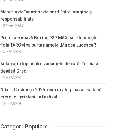
Meseria de însoțitor de bord, între imagine și
responsabilitate
17 iunie 2026
Prima aeronavă Boeing 737 MAX care înnoiește
flota TAROM va purta numele „Mircea Lucescu”!
3 iunie 2026
Antalya, în top pentru vacanțele de vară: Turcia a
depășit Greci!
30 mai 2026
Nibiru Costinești 2026: cum îți alegi cazarea dacă
mergi cu prietenii la festival
30 mai 2026
Categorii Populare