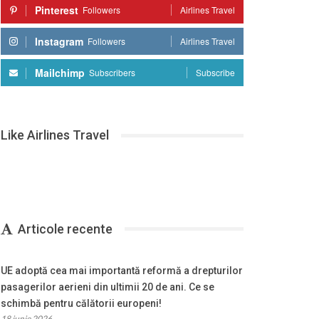
Pinterest
Followers
Airlines Travel
Instagram
Followers
Airlines Travel
Mailchimp
Subscribers
Subscribe
Like Airlines Travel
Articole recente
UE adoptă cea mai importantă reformă a drepturilor
pasagerilor aerieni din ultimii 20 de ani. Ce se
schimbă pentru călătorii europeni!
18 iunie 2026