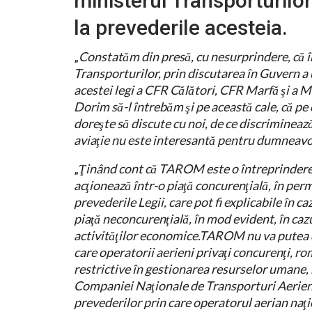
ministerul Transporturilo
la prevederile acesteia.
„
Constatăm din presă, cu nesurprindere, că 
Transporturilor, prin discutarea în Guvern 
acestei legi a CFR Călători, CFR Marfă şi a 
Dorim să-l întrebăm şi pe această cale, că pe
doreşte să discute cu noi, de ce discriminea
aviaţie nu este interesantă pentru dumneav
„
Ţinând cont că TAROM este o întreprindere pu
acţionează într-o piaţă concurenţială, în per
prevederile Legii, care pot fi explicabile în c
piaţă neconcurenţială, în mod evident, în ca
activităţilor economice.TAROM nu va putea de
care operatorii aerieni privaţi concurenţi, rom
restrictive în gestionarea resurselor umane, 
Companiei Naţionale de Transporturi Aerie
prevederilor prin care operatorul aerian naţi