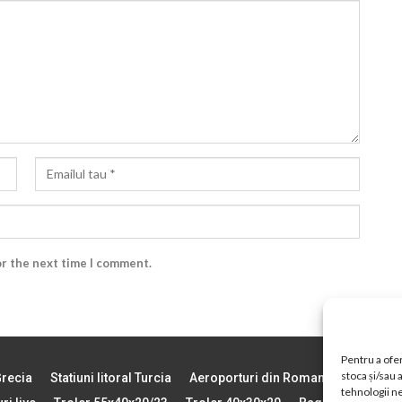
or the next time I comment.
Pentru a ofer
stoca și/sau
Grecia
Statiuni litoral Turcia
Aeroporturi din Romania
Vremea 
tehnologii n