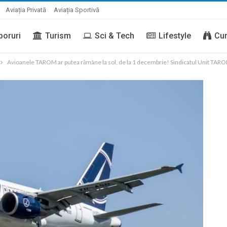
Aviația Privată
Aviația Sportivă
boruri
Turism
Sci & Tech
Lifestyle
Cur
Avioanele TAROM ar putea rămâne la sol, de la 1 decembrie! Sindicatul Unit TAR