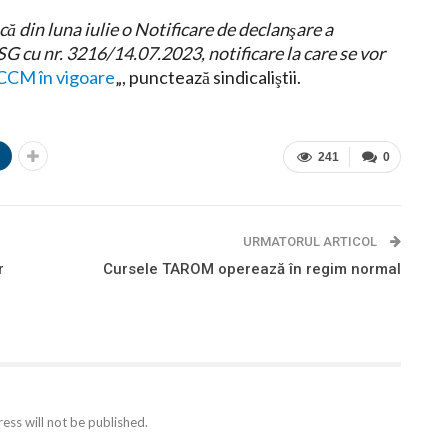
 din luna iulie o Notificare de declanşare a
G cu nr. 3216/14.07.2023, notificare la care se vor
 CCM în vigoare
„, punctează sindicaliştii.
n
241
0
URMATORUL ARTICOL
r
Cursele TAROM operează în regim normal
ess will not be published.