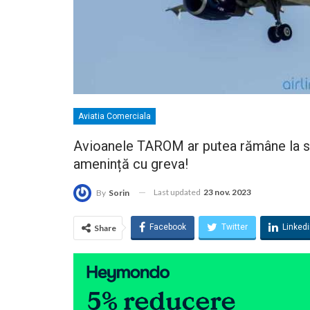
Aviatia Comerciala
Avioanele TAROM ar putea rămâne la so
amenință cu greva!
Last updated
23 nov. 2023
By
Sorin
Facebook
Twitter
Linked
Share