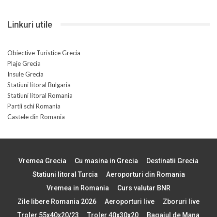
Linkuri utile
Obiective Turistice Grecia
Plaje Grecia
Insule Grecia
Statiuni litoral Bulgaria
Statiuni litoral Romania
Partii schi Romania
Castele din Romania
Vremea Grecia
Cu masina in Grecia
Destinatii Grecia
Statiuni litoral Turcia
Aeroporturi din Romania
Vremea in Romania
Curs valutar BNR
Zile libere Romania 2026
Aeroporturi live
Zboruri live
Troler 55x40x20/23
Troler 40x30x20
Bagajul de Mana