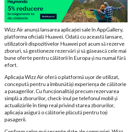
Wizz Air anunță lansarea aplicației sale în AppGallery,
platforma oficială Huawei. Odată cu această lansare,
utilizatorii dispozitivelor Huawei pot acum să rezerve
zboruri, să gestioneze rezervări și să găsească cele mai
bune oferte pentru călătorii în Europa și nu numai fără
efort.
Aplicația Wizz Air oferă o platformă ușor de utilizat,
concepută pentru a îmbunătăți experiența de călătorie
a pasagerilor. Cu funcționalități precum rezervarea
simplă a zborurilor, check-inul pe telefonul mobil și
actualizările în timp real privind starea zborurilor,
aplicația asigură o călătorie plăcută pentru toți
pasagerii.
Conform celor mai recente date ale companiei, Wizz