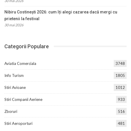
30 mai 2026
Nibiru Costinești 2026: cum îți alegi cazarea dacă mergi cu
prietenii la festival
30 mai 2026
Categorii Populare
Aviatia Comerciala
3748
Info Turism
1805
Stiri Avioane
1012
Stiri Companii Aeriene
933
Zboruri
516
Stiri Aeroporturi
481