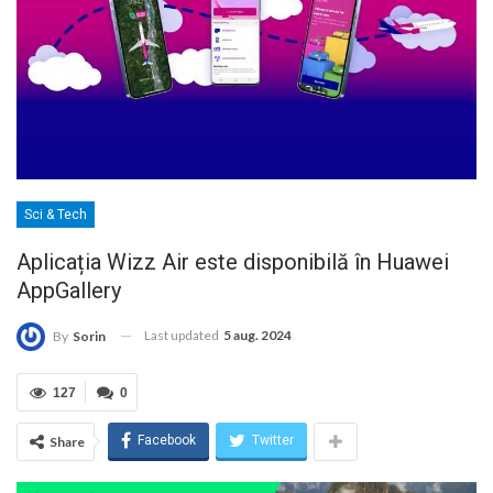
Sci & Tech
Aplicația Wizz Air este disponibilă în Huawei
AppGallery
Last updated
5 aug. 2024
By
Sorin
127
0
Facebook
Twitter
Share