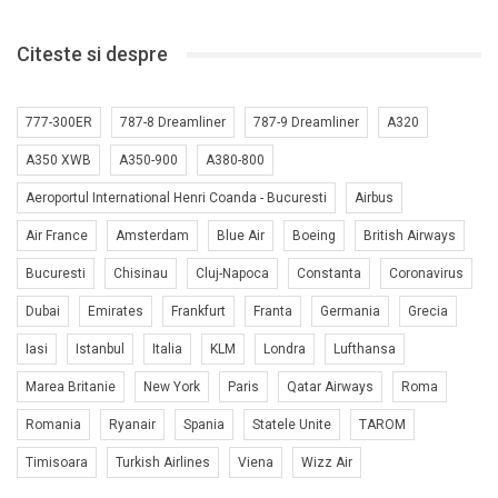
Citeste si despre
777-300ER
787-8 Dreamliner
787-9 Dreamliner
A320
A350 XWB
A350-900
A380-800
Aeroportul International Henri Coanda - Bucuresti
Airbus
Air France
Amsterdam
Blue Air
Boeing
British Airways
Bucuresti
Chisinau
Cluj-Napoca
Constanta
Coronavirus
Dubai
Emirates
Frankfurt
Franta
Germania
Grecia
Iasi
Istanbul
Italia
KLM
Londra
Lufthansa
Marea Britanie
New York
Paris
Qatar Airways
Roma
Romania
Ryanair
Spania
Statele Unite
TAROM
Timisoara
Turkish Airlines
Viena
Wizz Air