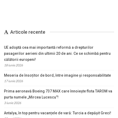
Articole recente
UE adoptă cea mai importantă reformă a drepturilor
pasagerilor aerieni din ultimii 20 de ani. Ce se schimbă pentru
călătorii europeni!
18 iunie 2026
Meseria de însoțitor de bord, între imagine și responsabilitate
17 iunie 2026
Prima aeronavă Boeing 737 MAX care înnoiește flota TAROM va
purta numele „Mircea Lucescu”!
3 iunie 2026
Antalya, în top pentru vacanțele de vară: Turcia a depășit Greci!