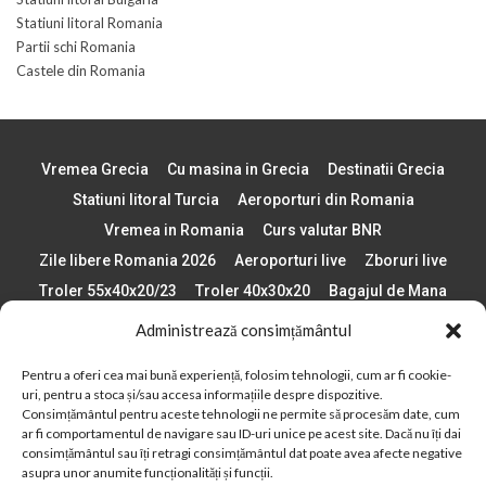
Statiuni litoral Romania
Partii schi Romania
Castele din Romania
Vremea Grecia
Cu masina in Grecia
Destinatii Grecia
Statiuni litoral Turcia
Aeroporturi din Romania
Vremea in Romania
Curs valutar BNR
Zile libere Romania 2026
Aeroporturi live
Zboruri live
Troler 55x40x20/23
Troler 40x30x20
Bagajul de Mana
Paste 2026
Cele mai bune telefoane
Administrează consimțământul
Vigneta Bulgaria 2026
Statiuni schi Bulgaria
Pentru a oferi cea mai bună experiență, folosim tehnologii, cum ar fi cookie-
Plaje din Europa
Concerte Romania 2025
uri, pentru a stoca și/sau accesa informațiile despre dispozitive.
Asigurare de calatorie
Când se schimba ora în 2026
Consimțământul pentru aceste tehnologii ne permite să procesăm date, cum
ar fi comportamentul de navigare sau ID-uri unice pe acest site. Dacă nu îți dai
Calendar Formula 1 sezon 2026
Boarding Pass
consimțământul sau îți retragi consimțământul dat poate avea afecte negative
Despre AirlinesTravel.ro
Politică cookie-uri (UE)
asupra unor anumite funcționalități și funcții.