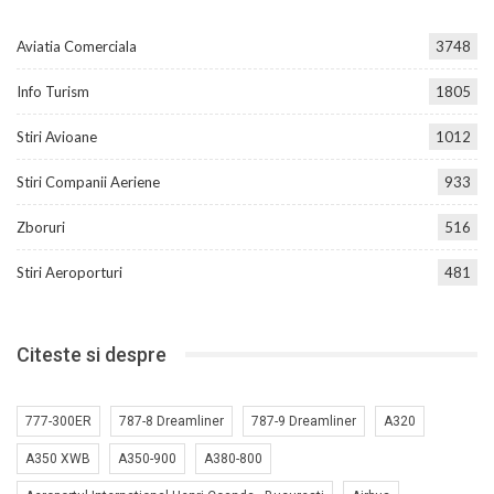
Aviatia Comerciala
3748
Info Turism
1805
Stiri Avioane
1012
Stiri Companii Aeriene
933
Zboruri
516
Stiri Aeroporturi
481
Citeste si despre
777-300ER
787-8 Dreamliner
787-9 Dreamliner
A320
A350 XWB
A350-900
A380-800