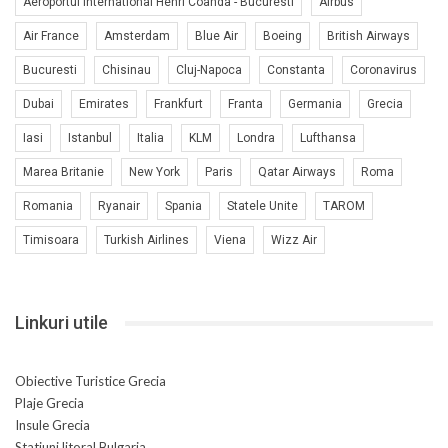
Aeroportul International Henri Coanda - Bucuresti
Airbus
Air France
Amsterdam
Blue Air
Boeing
British Airways
Bucuresti
Chisinau
Cluj-Napoca
Constanta
Coronavirus
Dubai
Emirates
Frankfurt
Franta
Germania
Grecia
Iasi
Istanbul
Italia
KLM
Londra
Lufthansa
Marea Britanie
New York
Paris
Qatar Airways
Roma
Romania
Ryanair
Spania
Statele Unite
TAROM
Timisoara
Turkish Airlines
Viena
Wizz Air
Linkuri utile
Obiective Turistice Grecia
Plaje Grecia
Insule Grecia
Statiuni litoral Bulgaria