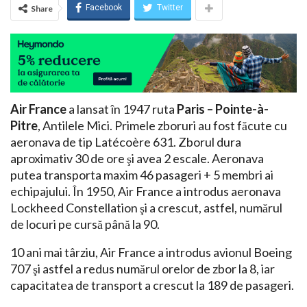
Facebook
Twitter
Share
Air France
a lansat în 1947 ruta
Paris – Pointe-à-
Pitre
, Antilele Mici. Primele zboruri au fost făcute cu
aeronava de tip Latécoère 631. Zborul dura
aproximativ 30 de ore şi avea 2 escale. Aeronava
putea transporta maxim 46 pasageri + 5 membri ai
echipajului. În 1950, Air France a introdus aeronava
Lockheed Constellation şi a crescut, astfel, numărul
de locuri pe cursă până la 90.
10 ani mai târziu, Air France a introdus avionul Boeing
707 şi astfel a redus numărul orelor de zbor la 8, iar
capacitatea de transport a crescut la 189 de pasageri.