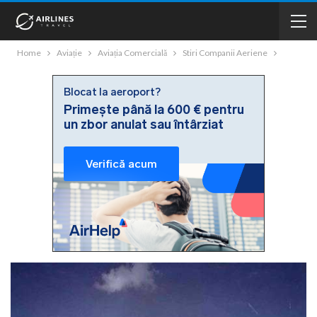
Home
Aviație
Aviația Comercială
Stiri Companii Aeriene