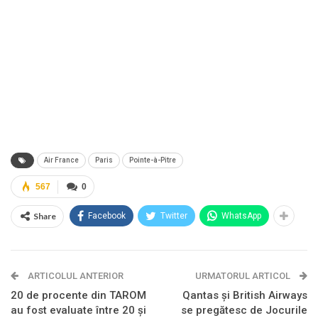
Air France
Paris
Pointe-à-Pitre
567
0
Share
Facebook
Twitter
WhatsApp
ARTICOLUL ANTERIOR
URMATORUL ARTICOL
20 de procente din TAROM
Qantas şi British Airways
au fost evaluate între 20 şi
se pregătesc de Jocurile