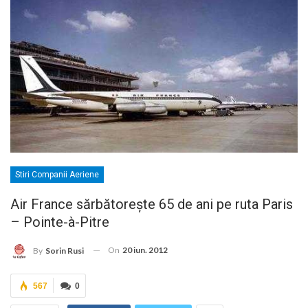
Stiri Companii Aeriene
Air France sărbătoreşte 65 de ani pe ruta Paris
– Pointe-à-Pitre
On
20 iun. 2012
By
Sorin Rusi
567
0