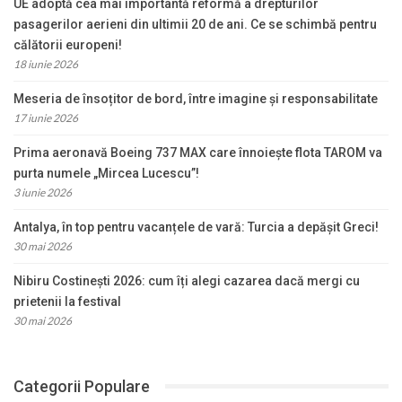
UE adoptă cea mai importantă reformă a drepturilor
pasagerilor aerieni din ultimii 20 de ani. Ce se schimbă pentru
călătorii europeni!
18 iunie 2026
Meseria de însoțitor de bord, între imagine și responsabilitate
17 iunie 2026
Prima aeronavă Boeing 737 MAX care înnoiește flota TAROM va
purta numele „Mircea Lucescu”!
3 iunie 2026
Antalya, în top pentru vacanțele de vară: Turcia a depășit Greci!
30 mai 2026
Nibiru Costinești 2026: cum îți alegi cazarea dacă mergi cu
prietenii la festival
30 mai 2026
Categorii Populare