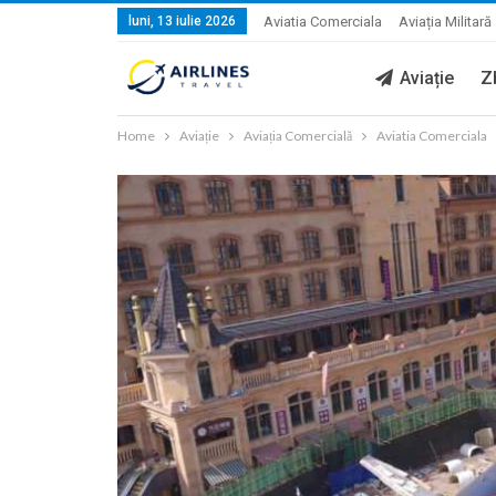
luni, 13 iulie 2026
Aviatia Comerciala
Aviația Militară
Aviație
Z
Home
Aviație
Aviația Comercială
Aviatia Comerciala