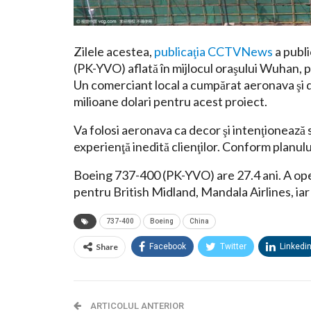
Zilele acestea,
publicaţia CCTVNews
a publ
(PK-YVO) aflată în mijlocul oraşului Wuhan, p
Un comerciant local a cumpărat aeronava şi d
milioane dolari pentru acest proiect.
Va folosi aeronava ca decor şi intenţionează s
experienţă inedită clienţilor. Conform planulu
Boeing 737-400 (PK-YVO) are 27.4 ani. A ope
pentru British Midland, Mandala Airlines, iar 
737-400
Boeing
China
Share
Facebook
Twitter
Linkedi
ARTICOLUL ANTERIOR