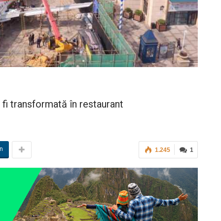
i transformată în restaurant
in
1.245
1