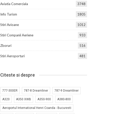
Aviatia Comerciala
3748
Info Turism
1805
Stiri Avioane
1012
Stiri Companii Aeriene
933
Zboruri
516
Stiri Aeroporturi
481
Citeste si despre
777-300ER
787-8 Dreamliner
787-9 Dreamliner
A320
A350 XWB
A350-900
A380-800
Aeroportul International Henri Coanda - Bucuresti