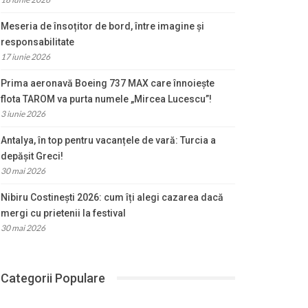
Meseria de însoțitor de bord, între imagine și
responsabilitate
17 iunie 2026
Prima aeronavă Boeing 737 MAX care înnoiește
flota TAROM va purta numele „Mircea Lucescu”!
3 iunie 2026
Antalya, în top pentru vacanțele de vară: Turcia a
depășit Greci!
30 mai 2026
Nibiru Costinești 2026: cum îți alegi cazarea dacă
mergi cu prietenii la festival
30 mai 2026
Categorii Populare