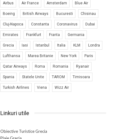
Airbus
Air France
Amsterdam
Blue Air
Boeing
British Airways
Bucuresti
Chisinau
Cluj-Napoca
Constanta
Coronavirus
Dubai
Emirates
Frankfurt
Franta
Germania
Grecia
Iasi
Istanbul
Italia
KLM
Londra
Lufthansa
Marea Britanie
New York
Paris
Qatar Airways
Roma
Romania
Ryanair
Spania
Statele Unite
TAROM
Timisoara
Turkish Airlines
Viena
Wizz Air
Linkuri utile
Obiective Turistice Grecia
Plaje Grecia