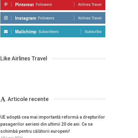
Pinterest
Followers
Airlines Travel
Instagram
Followers
Airlines Travel
Mailchimp
Subscribers
Subscribe
Like Airlines Travel
Articole recente
UE adoptă cea mai importantă reformă a drepturilor
pasagerilor aerieni din ultimii 20 de ani. Ce se
schimbă pentru călătorii europeni!
18 iunie 2026