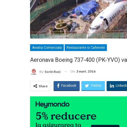
Aviatia Comerciala
Restaurante si Cafenele
Aeronava Boeing 737-400 (PK-YVO) va f
On
3 mart. 2016
By
Sorin Rusi
Facebook
Twitter
Linked
Share