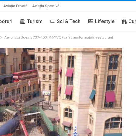
Aviația Privată
Aviația Sportivă
boruri
Turism
Sci & Tech
Lifestyle
Cur
Aeronava Boeing 737-400 (PK-YVO) va fi transformată în restaurant