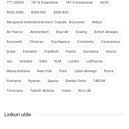
777-300ER
787-8 Dreamliner
787-9 Dreamliner
A320
A350 XWB
A350-900
A380-800
Aeroportul International Henri Coanda - Bucuresti
Airbus
Air France
Amsterdam
Blue Air
Boeing
British Airways
Bucuresti
Chisinau
Cluj-Napoca
Constanta
Coronavirus
Dubai
Emirates
Frankfurt
Franta
Germania
Grecia
Iasi
Istanbul
Italia
KLM
Londra
Lufthansa
Marea Britanie
New York
Paris
Qatar Airways
Roma
Romania
Ryanair
Spania
Statele Unite
TAROM
Timisoara
Turkish Airlines
Viena
Wizz Air
Linkuri utile