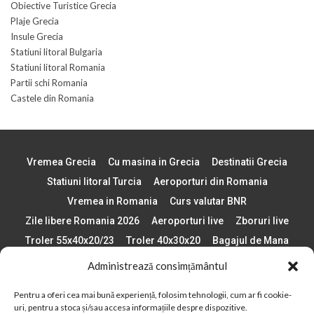
Obiective Turistice Grecia
Plaje Grecia
Insule Grecia
Statiuni litoral Bulgaria
Statiuni litoral Romania
Partii schi Romania
Castele din Romania
Vremea Grecia
Cu masina in Grecia
Destinatii Grecia
Statiuni litoral Turcia
Aeroporturi din Romania
Vremea in Romania
Curs valutar BNR
Zile libere Romania 2026
Aeroporturi live
Zboruri live
Troler 55x40x20/23
Troler 40x30x20
Bagajul de Mana
Paste 2026
Cele mai bune telefoane
Administrează consimțământul
Vigneta Bulgaria 2026
Statiuni schi Bulgaria
Pentru a oferi cea mai bună experiență, folosim tehnologii, cum ar fi cookie-
Plaje din Europa
Concerte Romania 2025
uri, pentru a stoca și/sau accesa informațiile despre dispozitive.