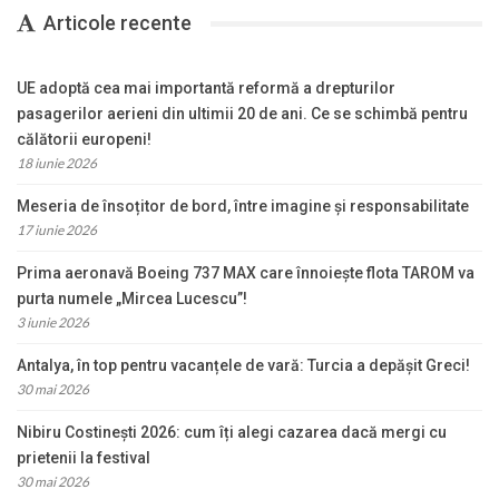
Articole recente
UE adoptă cea mai importantă reformă a drepturilor
pasagerilor aerieni din ultimii 20 de ani. Ce se schimbă pentru
călătorii europeni!
18 iunie 2026
Meseria de însoțitor de bord, între imagine și responsabilitate
17 iunie 2026
Prima aeronavă Boeing 737 MAX care înnoiește flota TAROM va
purta numele „Mircea Lucescu”!
3 iunie 2026
Antalya, în top pentru vacanțele de vară: Turcia a depășit Greci!
30 mai 2026
Nibiru Costinești 2026: cum îți alegi cazarea dacă mergi cu
prietenii la festival
30 mai 2026