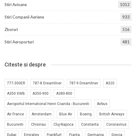
Stiri Avioane
1012
Stiri Companii Aeriene
933
Zboruri
516
Stiri Aeroporturi
481
Citeste si despre
777-300ER
787-8 Dreamliner
787-9 Dreamliner
A320
A350 XWB
A350-900
A380-800
Aeroportul International Henri Coanda - Bucuresti
Airbus
Air France
Amsterdam
Blue Air
Boeing
British Airways
Bucuresti
Chisinau
Cluj-Napoca
Constanta
Coronavirus
Dubai
Emirates
Frankfurt
Franta
Germania
Grecia