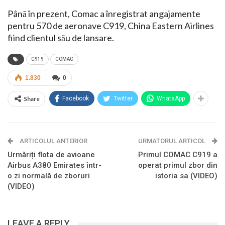
Până în prezent, Comac a înregistrat angajamente
pentru 570 de aeronave C919, China Eastern Airlines
fiind clientul său de lansare.
C919
COMAC
1.830
0
Share
Facebook
Twitter
WhatsApp
ARTICOLUL ANTERIOR
URMATORUL ARTICOL
Urmăriți flota de avioane
Primul COMAC C919 a
Airbus A380 Emirates într-
operat primul zbor din
o zi normală de zboruri
istoria sa (VIDEO)
(VIDEO)
LEAVE A REPLY