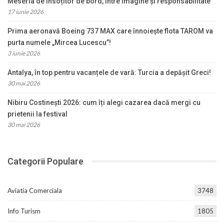
Meseria de însoțitor de bord, între imagine și responsabilitate
17 iunie 2026
Prima aeronavă Boeing 737 MAX care înnoiește flota TAROM va
purta numele „Mircea Lucescu”!
3 iunie 2026
Antalya, în top pentru vacanțele de vară: Turcia a depășit Greci!
30 mai 2026
Nibiru Costinești 2026: cum îți alegi cazarea dacă mergi cu
prietenii la festival
30 mai 2026
Categorii Populare
Aviatia Comerciala
3748
Info Turism
1805