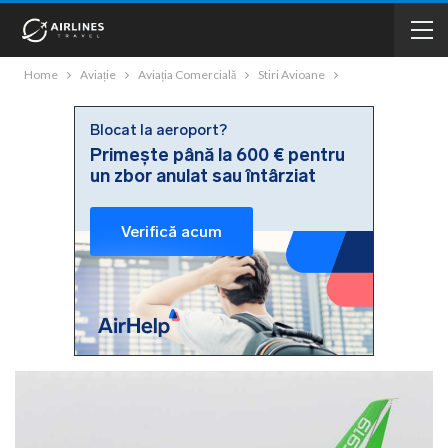
Home
Aviație
Aviația Comercială
Stiri Avioane