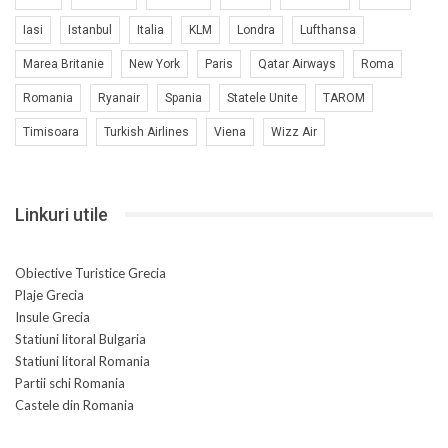
Iasi
Istanbul
Italia
KLM
Londra
Lufthansa
Marea Britanie
New York
Paris
Qatar Airways
Roma
Romania
Ryanair
Spania
Statele Unite
TAROM
Timisoara
Turkish Airlines
Viena
Wizz Air
Linkuri utile
Obiective Turistice Grecia
Plaje Grecia
Insule Grecia
Statiuni litoral Bulgaria
Statiuni litoral Romania
Partii schi Romania
Castele din Romania