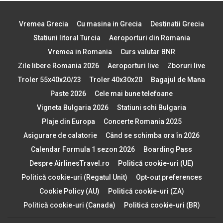
Vremea Grecia
Cu masina in Grecia
Destinatii Grecia
Statiuni litoral Turcia
Aeroporturi din Romania
Vremea in Romania
Curs valutar BNR
Zile libere Romania 2026
Aeroporturi live
Zboruri live
Troler 55x40x20/23
Troler 40x30x20
Bagajul de Mana
Paste 2026
Cele mai bune telefoane
Vigneta Bulgaria 2026
Statiuni schi Bulgaria
Plaje din Europa
Concerte Romania 2025
Asigurare de calatorie
Când se schimba ora în 2026
Calendar Formula 1 sezon 2026
Boarding Pass
Despre AirlinesTravel.ro
Politică cookie-uri (UE)
Politică cookie-uri (Regatul Unit)
Opt-out preferences
Cookie Policy (AU)
Politică cookie-uri (ZA)
Politică cookie-uri (Canada)
Politică cookie-uri (BR)