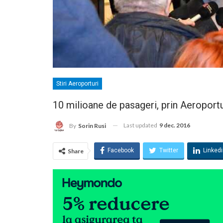
Stiri Aeroporturi
10 milioane de pasageri, prin Aeroport
Last updated
9 dec. 2016
By
Sorin Rusi
Facebook
Twitter
Linked
Share