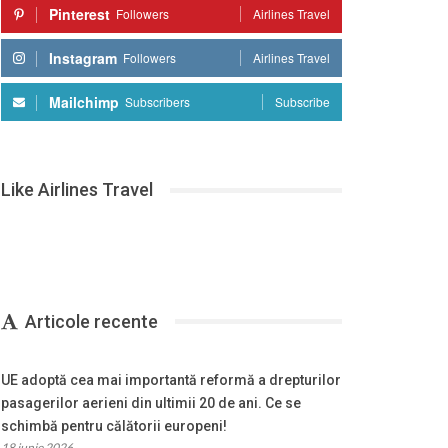
Pinterest
Followers
Airlines Travel
Instagram
Followers
Airlines Travel
Mailchimp
Subscribers
Subscribe
Like Airlines Travel
Articole recente
UE adoptă cea mai importantă reformă a drepturilor
pasagerilor aerieni din ultimii 20 de ani. Ce se
schimbă pentru călătorii europeni!
18 iunie 2026