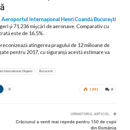
dă
,
Aeroportul Internaţional Henri Coandă Bucureşti
eri şi 71.236 mişcări de aeronave. Comparativ cu
trată este de 16,5%.
 preconizează atingerea pragului de 12 milioane de
țate pentru 2017, cu siguranță acestă estimare va
ul International Otopeni
Bucuresti
n
1.981
0
URMATORUL ARTICOL
Crăciunul a venit mai repede pentru 150 de copii
din România