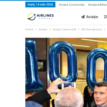
marți, 14 iulie 2026
Aviatia Comerciala
Aviația Militar
Aviație
Z
Home
Aviație
Aviația Comercială
Stiri Aeroporturi