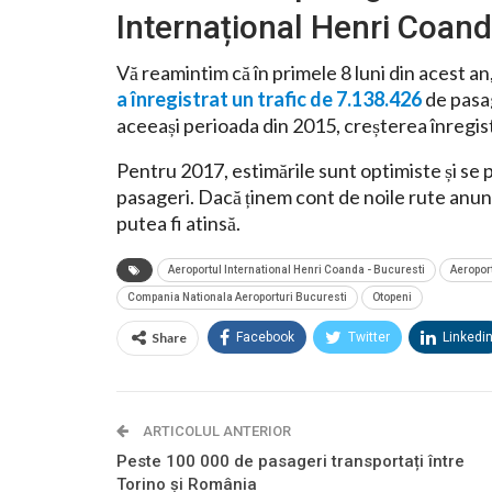
Internațional Henri Coan
Vă reamintim că în primele 8 luni din acest an
a înregistrat un trafic de 7.138.426
de pasag
aceeași perioada din 2015, creșterea înregis
Pentru 2017, estimările sunt optimiste și se
pasageri. Dacă ținem cont de noile rute anun
putea fi atinsă.
Aeroportul International Henri Coanda - Bucuresti
Aeroport
Compania Nationala Aeroporturi Bucuresti
Otopeni
Share
Facebook
Twitter
Linkedi
ARTICOLUL ANTERIOR
Peste 100 000 de pasageri transportați între
Torino și România