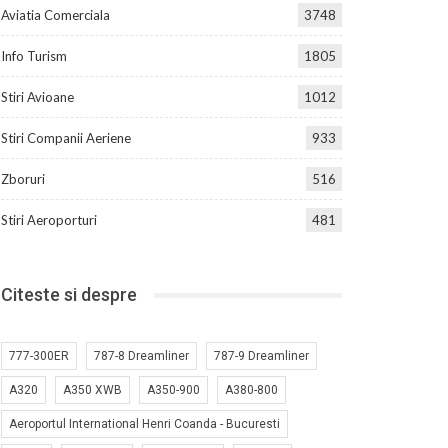
Aviatia Comerciala
3748
Info Turism
1805
Stiri Avioane
1012
Stiri Companii Aeriene
933
Zboruri
516
Stiri Aeroporturi
481
Citeste si despre
777-300ER
787-8 Dreamliner
787-9 Dreamliner
A320
A350 XWB
A350-900
A380-800
Aeroportul International Henri Coanda - Bucuresti