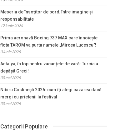
Meseria de însoțitor de bord, între imagine și
responsabilitate
17 iunie 2026
Prima aeronavă Boeing 737 MAX care înnoiește
flota TAROM va purta numele „Mircea Lucescu”!
3 iunie 2026
Antalya, în top pentru vacanțele de vară: Turcia a
depășit Greci!
30 mai 2026
Nibiru Costinești 2026: cum îți alegi cazarea dacă
mergi cu prietenii la festival
30 mai 2026
Categorii Populare