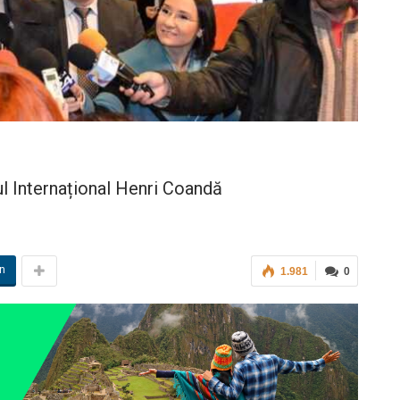
ul Internațional Henri Coandă
in
1.981
0