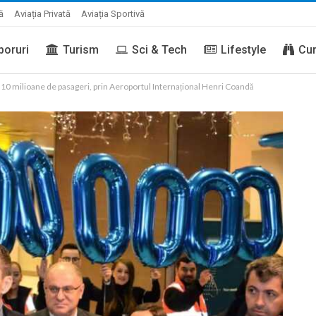
ă
Aviația Privată
Aviația Sportivă
boruri
Turism
Sci & Tech
Lifestyle
Cur
10 milioane de pasageri, prin Aeroportul Internațional Henri Coandă