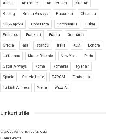
Airbus
Air France
Amsterdam
Blue Air
Boeing
British Airways
Bucuresti
Chisinau
Cluj-Napoca
Constanta
Coronavirus
Dubai
Emirates
Frankfurt
Franta
Germania
Grecia
Iasi
Istanbul
Italia
KLM
Londra
Lufthansa
Marea Britanie
New York
Paris
Qatar Airways
Roma
Romania
Ryanair
Spania
Statele Unite
TAROM
Timisoara
Turkish Airlines
Viena
Wizz Air
Linkuri utile
Obiective Turistice Grecia
Plaje Grecia