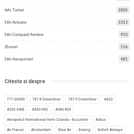
Info Turism
1805
Stiri Avioane
1012
Stiri Companii Aeriene
933
Zboruri
516
Stiri Aeroporturi
481
Citeste si despre
777-300ER
787-8 Dreamliner
787-9 Dreamliner
A320
A350 XWB
A350-900
A380-800
Aeroportul International Henri Coanda - Bucuresti
Airbus
Air France
Amsterdam
Blue Air
Boeing
British Airways