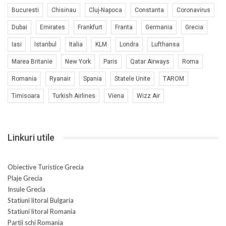
Bucuresti
Chisinau
Cluj-Napoca
Constanta
Coronavirus
Dubai
Emirates
Frankfurt
Franta
Germania
Grecia
Iasi
Istanbul
Italia
KLM
Londra
Lufthansa
Marea Britanie
New York
Paris
Qatar Airways
Roma
Romania
Ryanair
Spania
Statele Unite
TAROM
Timisoara
Turkish Airlines
Viena
Wizz Air
Linkuri utile
Obiective Turistice Grecia
Plaje Grecia
Insule Grecia
Statiuni litoral Bulgaria
Statiuni litoral Romania
Partii schi Romania