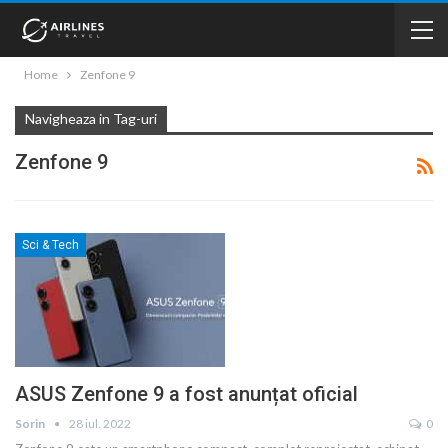
Home
Zenfone 9
Navigheaza in Tag-uri
Zenfone 9
Sci & Tech
ASUS Zenfone 9 a fost anunțat oficial
Sorin
28 iul. 2022
0