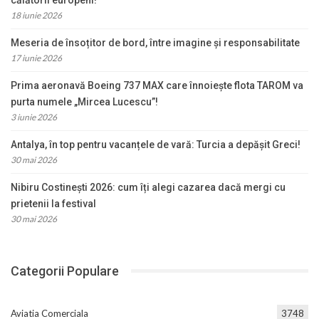
18 iunie 2026
Meseria de însoțitor de bord, între imagine și responsabilitate
17 iunie 2026
Prima aeronavă Boeing 737 MAX care înnoiește flota TAROM va
purta numele „Mircea Lucescu”!
3 iunie 2026
Antalya, în top pentru vacanțele de vară: Turcia a depășit Greci!
30 mai 2026
Nibiru Costinești 2026: cum îți alegi cazarea dacă mergi cu
prietenii la festival
30 mai 2026
Categorii Populare
Aviatia Comerciala
3748