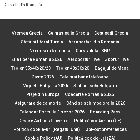
Castele din Romania
Vremea Grecia
Cu masina in Grecia
Destinatii Grecia
Statiuni litoral Turcia
Aeroporturi din Romania
Vremea in Romania
Curs valutar BNR
Zile libere Romania 2026
Aeroporturi live
Zboruri live
Troler 55x40x20/23
Troler 40x30x20
Bagajul de Mana
Paste 2026
Cele mai bune telefoane
Vigneta Bulgaria 2026
Statiuni schi Bulgaria
Plaje din Europa
Concerte Romania 2025
Asigurare de calatorie
Când se schimba ora în 2026
Calendar Formula 1 sezon 2026
Boarding Pass
Despre AirlinesTravel.ro
Politică cookie-uri (UE)
Politică cookie-uri (Regatul Unit)
Opt-out preferences
Cookie Policy (AU)
Politică cookie-uri (ZA)