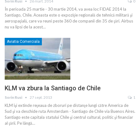
Sorin Rusi
26 mart. 2014
0
În perioada 25 martie - 30 martie 2014, va avea loc FIDAE 2014 la
Santiago, Chile. Aceasta este o expoziţie regională de tehnică militară şi
aerospaţială, care va reuni peste 360 de companii din 35 de ţări. Airbus
nu va lipsi de la acest…
Aviatia Comerciala
KLM va zbura la Santiago de Chile
Sorin Rusi
27 sept. 2013
1
KLM îşi extinde reţeaua de zboruri pe distanţe lungi către America de
Sud şi va deschide ruta Amsterdam - Santiago de Chile via Buenos Aires.
Santiago este capitala statului Chile şi centrul cultural, politic şi financiar
al ţării. Pe lângă…