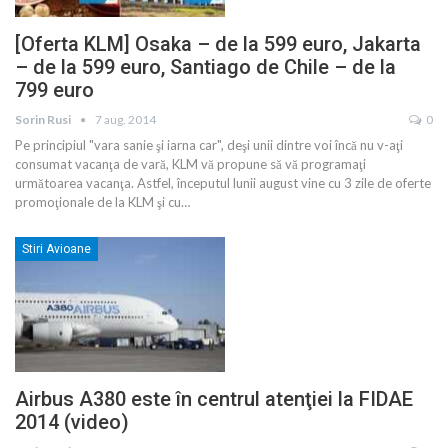
[Oferta KLM] Osaka – de la 599 euro, Jakarta
– de la 599 euro, Santiago de Chile – de la
799 euro
Sorin Rusi
7 aug. 2014
0
Pe principiul "vara sanie şi iarna car", deşi unii dintre voi încă nu v-aţi
consumat vacanţa de vară, KLM vă propune să vă programaţi
următoarea vacanţa. Astfel, începutul lunii august vine cu 3 zile de oferte
promoţionale de la KLM şi cu…
Stiri Avioane
Airbus A380 este în centrul atenţiei la FIDAE
2014 (video)