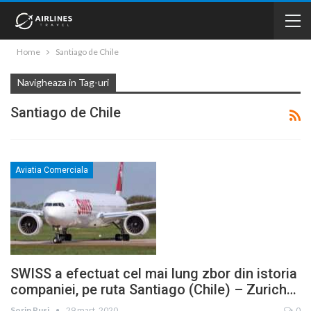
Home
Santiago de Chile
Navigheaza in Tag-uri
Santiago de Chile
Aviatia Comerciala
SWISS a efectuat cel mai lung zbor din istoria
companiei, pe ruta Santiago (Chile) – Zurich…
Sorin Rusi
29 mart. 2020
0