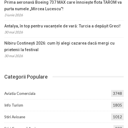
Prima aeronavă Boeing 737 MAX care înnoiește flota TAROM va
purta numele „Mircea Lucescu”!
3 iunie 2026
Antalya, în top pentru vacanțele de vară: Turcia a depășit Greci!
30 mai 2026
Nibiru Costinești 2026: cum îți alegi cazarea dacă mergi cu
prietenii la festival
30 mai 2026
Categorii Populare
Aviatia Comerciala
3748
Info Turism
1805
Stiri Avioane
1012