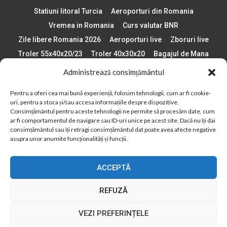
Statiuni litoral Turcia
Aeroporturi din Romania
Vremea in Romania
Curs valutar BNR
Zile libere Romania 2026
Aeroporturi live
Zboruri live
Troler 55x40x20/23
Troler 40x30x20
Bagajul de Mana
Paste 2026
Cele mai bune telefoane
Administrează consimțământul
Vigneta Bulgaria 2026
Statiuni schi Bulgaria
Pentru a oferi cea mai bună experiență, folosim tehnologii, cum ar fi cookie-
Plaje din Europa
Concerte Romania 2025
uri, pentru a stoca și/sau accesa informațiile despre dispozitive.
Asigurare de calatorie
Când se schimba ora în 2026
Consimțământul pentru aceste tehnologii ne permite să procesăm date, cum
ar fi comportamentul de navigare sau ID-uri unice pe acest site. Dacă nu îți dai
Calendar Formula 1 sezon 2026
Boarding Pass
consimțământul sau îți retragi consimțământul dat poate avea afecte negative
Despre AirlinesTravel.ro
Politică cookie-uri (UE)
asupra unor anumite funcționalități și funcții.
Politică cookie-uri (Regatul Unit)
Opt-out preferences
ACCEPTĂ
Cookie Policy (AU)
Politică cookie-uri (ZA)
Politică cookie-uri (Canada)
Politică cookie-uri (BR)
REFUZĂ
2012 - 2025 © Toate drepturile rezervate
VEZI PREFERINȚELE
Din 2012, AirlinesTravel.ro este o platformă de informare online,