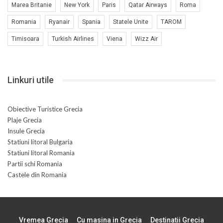
Marea Britanie
New York
Paris
Qatar Airways
Roma
Romania
Ryanair
Spania
Statele Unite
TAROM
Timisoara
Turkish Airlines
Viena
Wizz Air
Linkuri utile
Obiective Turistice Grecia
Plaje Grecia
Insule Grecia
Statiuni litoral Bulgaria
Statiuni litoral Romania
Partii schi Romania
Castele din Romania
Vremea Grecia
Cu masina in Grecia
Destinatii Grecia