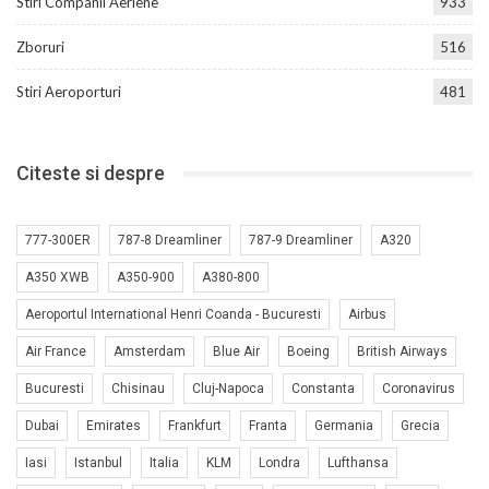
Stiri Companii Aeriene
933
Zboruri
516
Stiri Aeroporturi
481
Citeste si despre
777-300ER
787-8 Dreamliner
787-9 Dreamliner
A320
A350 XWB
A350-900
A380-800
Aeroportul International Henri Coanda - Bucuresti
Airbus
Air France
Amsterdam
Blue Air
Boeing
British Airways
Bucuresti
Chisinau
Cluj-Napoca
Constanta
Coronavirus
Dubai
Emirates
Frankfurt
Franta
Germania
Grecia
Iasi
Istanbul
Italia
KLM
Londra
Lufthansa