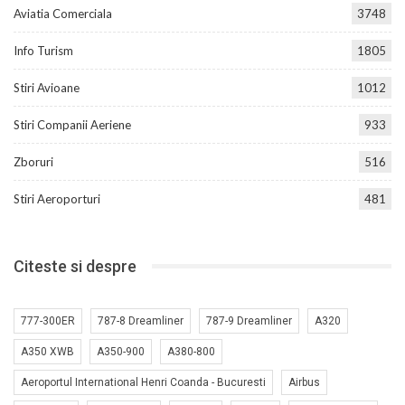
Aviatia Comerciala
3748
Info Turism
1805
Stiri Avioane
1012
Stiri Companii Aeriene
933
Zboruri
516
Stiri Aeroporturi
481
Citeste si despre
777-300ER
787-8 Dreamliner
787-9 Dreamliner
A320
A350 XWB
A350-900
A380-800
Aeroportul International Henri Coanda - Bucuresti
Airbus