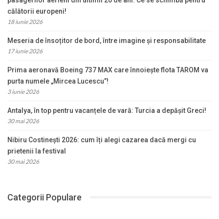
călătorii europeni!
18 iunie 2026
Meseria de însoțitor de bord, între imagine și responsabilitate
17 iunie 2026
Prima aeronavă Boeing 737 MAX care înnoiește flota TAROM va
purta numele „Mircea Lucescu”!
3 iunie 2026
Antalya, în top pentru vacanțele de vară: Turcia a depășit Greci!
30 mai 2026
Nibiru Costinești 2026: cum îți alegi cazarea dacă mergi cu
prietenii la festival
30 mai 2026
Categorii Populare