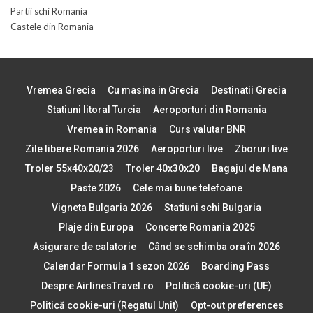
Partii schi Romania
Castele din Romania
Vremea Grecia
Cu masina in Grecia
Destinatii Grecia
Statiuni litoral Turcia
Aeroporturi din Romania
Vremea in Romania
Curs valutar BNR
Zile libere Romania 2026
Aeroporturi live
Zboruri live
Troler 55x40x20/23
Troler 40x30x20
Bagajul de Mana
Paste 2026
Cele mai bune telefoane
Vigneta Bulgaria 2026
Statiuni schi Bulgaria
Plaje din Europa
Concerte Romania 2025
Asigurare de calatorie
Când se schimba ora în 2026
Calendar Formula 1 sezon 2026
Boarding Pass
Despre AirlinesTravel.ro
Politică cookie-uri (UE)
Politică cookie-uri (Regatul Unit)
Opt-out preferences