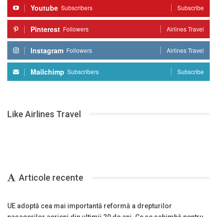
Youtube
Subscribers
Subscribe
Pinterest
Followers
Airlines Travel
Instagram
Followers
Airlines Travel
Mailchimp
Subscribers
Subscribe
Like Airlines Travel
Articole recente
UE adoptă cea mai importantă reformă a drepturilor
pasagerilor aerieni din ultimii 20 de ani. Ce se schimbă pentru