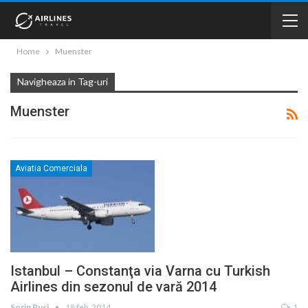
Home
Muenster
Navigheaza in Tag-uri
Muenster
Aviatia Comerciala
Istanbul – Constanţa via Varna cu Turkish
Airlines din sezonul de vară 2014
Sorin Rusi
18 feb. 2014
1