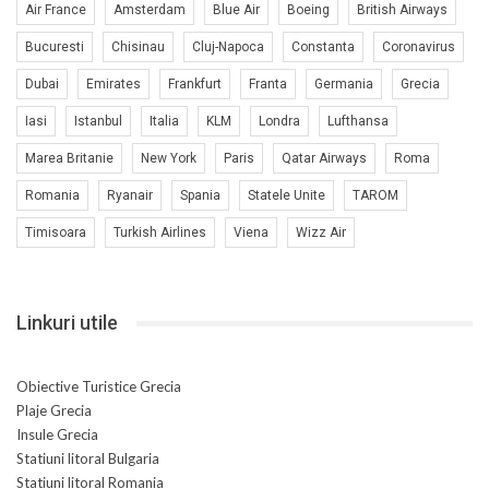
Air France
Amsterdam
Blue Air
Boeing
British Airways
Bucuresti
Chisinau
Cluj-Napoca
Constanta
Coronavirus
Dubai
Emirates
Frankfurt
Franta
Germania
Grecia
Iasi
Istanbul
Italia
KLM
Londra
Lufthansa
Marea Britanie
New York
Paris
Qatar Airways
Roma
Romania
Ryanair
Spania
Statele Unite
TAROM
Timisoara
Turkish Airlines
Viena
Wizz Air
Linkuri utile
Obiective Turistice Grecia
Plaje Grecia
Insule Grecia
Statiuni litoral Bulgaria
Statiuni litoral Romania