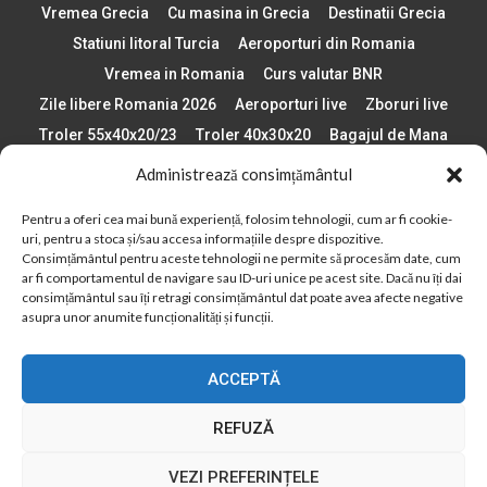
Vremea Grecia
Cu masina in Grecia
Destinatii Grecia
Statiuni litoral Turcia
Aeroporturi din Romania
Vremea in Romania
Curs valutar BNR
Zile libere Romania 2026
Aeroporturi live
Zboruri live
Troler 55x40x20/23
Troler 40x30x20
Bagajul de Mana
Paste 2026
Cele mai bune telefoane
Administrează consimțământul
Vigneta Bulgaria 2026
Statiuni schi Bulgaria
Pentru a oferi cea mai bună experiență, folosim tehnologii, cum ar fi cookie-
Plaje din Europa
Concerte Romania 2025
uri, pentru a stoca și/sau accesa informațiile despre dispozitive.
Asigurare de calatorie
Când se schimba ora în 2026
Consimțământul pentru aceste tehnologii ne permite să procesăm date, cum
ar fi comportamentul de navigare sau ID-uri unice pe acest site. Dacă nu îți dai
Calendar Formula 1 sezon 2026
Boarding Pass
consimțământul sau îți retragi consimțământul dat poate avea afecte negative
asupra unor anumite funcționalități și funcții.
Despre AirlinesTravel.ro
Politică cookie-uri (UE)
Politică cookie-uri (Regatul Unit)
Opt-out preferences
ACCEPTĂ
Cookie Policy (AU)
Politică cookie-uri (ZA)
Politică cookie-uri (Canada)
Politică cookie-uri (BR)
REFUZĂ
2012 - 2025 © Toate drepturile rezervate
VEZI PREFERINȚELE