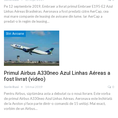
Pe 12 septembrie 2019, Embraer a livrat primul Embraer E195-E2 Azul
Linhas Aéreas Brasileiras. Aeronava a fost predată către AerCap, cea
mai mare companie de leasing de avioane din lume. Iar AerCap a
predat-o în regim de leasing
…
Stiri Avioane
Primul Airbus A330neo Azul Linhas Aéreas a
fost livrat (video)
Sorin Rusi
14 mai 2019
0
Pentru Airbus, săptămâna asta a debutat cu o nouă livrare. Este vorba
de primul Airbus A330neo Azul Linhas Aéreas. Aeronava este închiriată
de la Avolon și face parte dintr-o comandă de 15 unități. Mai exact,
vorbim de un Airbus
…