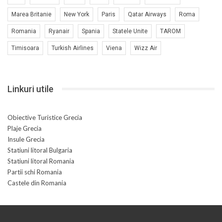
Marea Britanie
New York
Paris
Qatar Airways
Roma
Romania
Ryanair
Spania
Statele Unite
TAROM
Timisoara
Turkish Airlines
Viena
Wizz Air
Linkuri utile
Obiective Turistice Grecia
Plaje Grecia
Insule Grecia
Statiuni litoral Bulgaria
Statiuni litoral Romania
Partii schi Romania
Castele din Romania