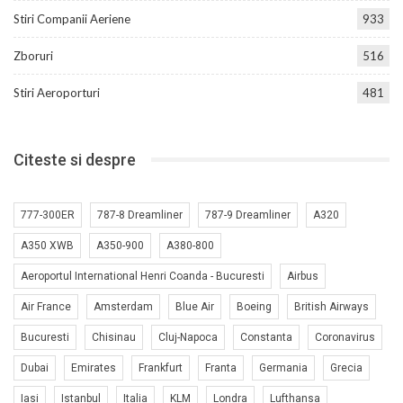
Stiri Companii Aeriene
933
Zboruri
516
Stiri Aeroporturi
481
Citeste si despre
777-300ER
787-8 Dreamliner
787-9 Dreamliner
A320
A350 XWB
A350-900
A380-800
Aeroportul International Henri Coanda - Bucuresti
Airbus
Air France
Amsterdam
Blue Air
Boeing
British Airways
Bucuresti
Chisinau
Cluj-Napoca
Constanta
Coronavirus
Dubai
Emirates
Frankfurt
Franta
Germania
Grecia
Iasi
Istanbul
Italia
KLM
Londra
Lufthansa