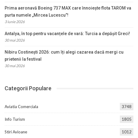
Prima aeronavă Boeing 737 MAX care înnoiește flota TAROM va
purta numele „Mircea Lucescu”!
3 iunie 2026
Antalya, în top pentru vacanțele de vară: Turcia a depășit Greci!
30 mai 2026
Nibiru Costinești 2026: cum îți alegi cazarea dacă mergi cu
prietenii la festival
30 mai 2026
Categorii Populare
Aviatia Comerciala
3748
Info Turism
1805
Stiri Avioane
1012