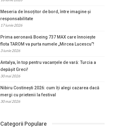
Meseria de însoțitor de bord, între imagine și
responsabilitate
17 iunie 2026
Prima aeronavă Boeing 737 MAX care înnoiește
flota TAROM va purta numele „Mircea Lucescu”!
3 iunie 2026
Antalya, în top pentru vacanțele de vară: Turcia a
depășit Greci!
30 mai 2026
Nibiru Costinești 2026: cum îți alegi cazarea dacă
mergi cu prietenii la festival
30 mai 2026
Categorii Populare