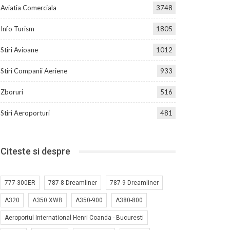
Aviatia Comerciala
3748
Info Turism
1805
Stiri Avioane
1012
Stiri Companii Aeriene
933
Zboruri
516
Stiri Aeroporturi
481
Citeste si despre
777-300ER
787-8 Dreamliner
787-9 Dreamliner
A320
A350 XWB
A350-900
A380-800
Aeroportul International Henri Coanda - Bucuresti