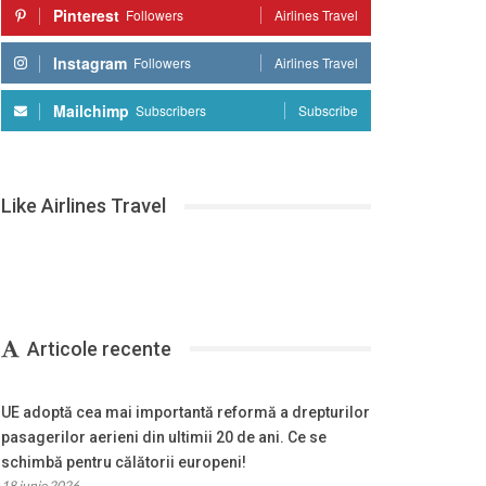
Pinterest
Followers
Airlines Travel
Instagram
Followers
Airlines Travel
Mailchimp
Subscribers
Subscribe
Like Airlines Travel
Articole recente
UE adoptă cea mai importantă reformă a drepturilor
pasagerilor aerieni din ultimii 20 de ani. Ce se
schimbă pentru călătorii europeni!
18 iunie 2026