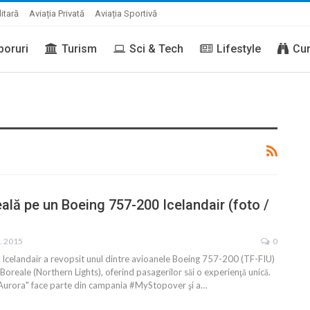
litară
Aviația Privată
Aviația Sportivă
boruri
Turism
Sci & Tech
Lifestyle
Cur
ală pe un Boeing 757-200 Icelandair (foto /
b. 2015
0
Icelandair a revopsit unul dintre avioanele Boeing 757-200 (TF-FIU)
 Boreale (Northern Lights), oferind pasagerilor săi o experienţă unică.
Aurora" face parte din campania #MyStopover şi a…