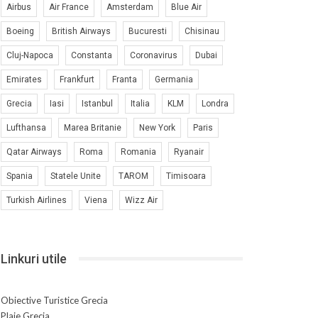
Airbus
Air France
Amsterdam
Blue Air
Boeing
British Airways
Bucuresti
Chisinau
Cluj-Napoca
Constanta
Coronavirus
Dubai
Emirates
Frankfurt
Franta
Germania
Grecia
Iasi
Istanbul
Italia
KLM
Londra
Lufthansa
Marea Britanie
New York
Paris
Qatar Airways
Roma
Romania
Ryanair
Spania
Statele Unite
TAROM
Timisoara
Turkish Airlines
Viena
Wizz Air
Linkuri utile
Obiective Turistice Grecia
Plaje Grecia