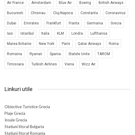
Air France
Amsterdam
Blue Air
Boeing
British Airways
Bucuresti
Chisinau
Cluj-Napoca
Constanta
Coronavirus
Dubai
Emirates
Frankfurt
Franta
Germania
Grecia
Iasi
Istanbul
Italia
KLM
Londra
Lufthansa
Marea Britanie
New York
Paris
Qatar Airways
Roma
Romania
Ryanair
Spania
Statele Unite
TAROM
Timisoara
Turkish Airlines
Viena
Wizz Air
Linkuri utile
Obiective Turistice Grecia
Plaje Grecia
Insule Grecia
Statiuni litoral Bulgaria
Statiuni litoral Romania