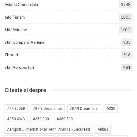
Aviatia Comerciala
3748
Info Turism
1805
Stiri Avioane
1012
Stiri Companii Aeriene
933
Zboruri
516
Stiri Aeroporturi
481
Citeste si despre
777-300ER
787-8 Dreamliner
787-9 Dreamliner
A320
A350 XWB
A350-900
A380-800
Aeroportul International Henri Coanda - Bucuresti
Airbus