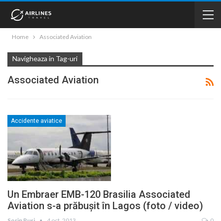
Home
Associated Aviation
Navigheaza in Tag-uri
Associated Aviation
Accidente aviatice
Un Embraer EMB-120 Brasilia Associated
Aviation s-a prăbuşit în Lagos (foto / video)
Sorin Rusi
4 oct. 2013
0