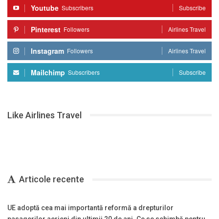
Youtube
Subscribers
Subscribe
Pinterest
Followers
Airlines Travel
Instagram
Followers
Airlines Travel
Mailchimp
Subscribers
Subscribe
Like Airlines Travel
Articole recente
UE adoptă cea mai importantă reformă a drepturilor
pasagerilor aerieni din ultimii 20 de ani. Ce se schimbă pentru