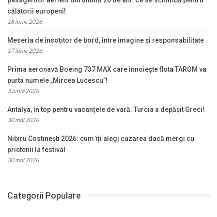
călătorii europeni!
18 iunie 2026
Meseria de însoțitor de bord, între imagine și responsabilitate
17 iunie 2026
Prima aeronavă Boeing 737 MAX care înnoiește flota TAROM va
purta numele „Mircea Lucescu”!
3 iunie 2026
Antalya, în top pentru vacanțele de vară: Turcia a depășit Greci!
30 mai 2026
Nibiru Costinești 2026: cum îți alegi cazarea dacă mergi cu
prietenii la festival
30 mai 2026
Categorii Populare