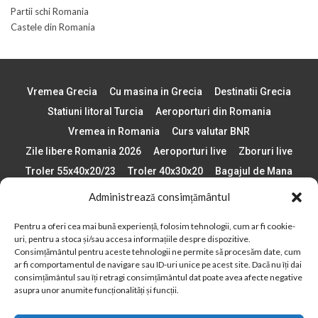
Partii schi Romania
Castele din Romania
Vremea Grecia
Cu masina in Grecia
Destinatii Grecia
Statiuni litoral Turcia
Aeroporturi din Romania
Vremea in Romania
Curs valutar BNR
Zile libere Romania 2026
Aeroporturi live
Zboruri live
Troler 55x40x20/23
Troler 40x30x20
Bagajul de Mana
Paste 2026
Cele mai bune telefoane
Administrează consimțământul
Vigneta Bulgaria 2026
Statiuni schi Bulgaria
Pentru a oferi cea mai bună experiență, folosim tehnologii, cum ar fi cookie-
Plaje din Europa
Concerte Romania 2025
uri, pentru a stoca și/sau accesa informațiile despre dispozitive.
Asigurare de calatorie
Când se schimba ora în 2026
Consimțământul pentru aceste tehnologii ne permite să procesăm date, cum
ar fi comportamentul de navigare sau ID-uri unice pe acest site. Dacă nu îți dai
Calendar Formula 1 sezon 2026
Boarding Pass
consimțământul sau îți retragi consimțământul dat poate avea afecte negative
Despre AirlinesTravel.ro
Politică cookie-uri (UE)
asupra unor anumite funcționalități și funcții.
Politică cookie-uri (Regatul Unit)
Opt-out preferences