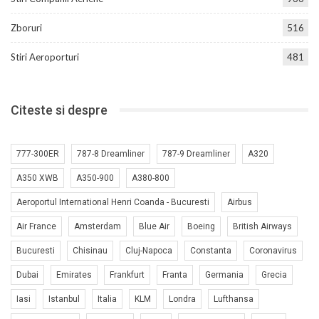
Zboruri
516
Stiri Aeroporturi
481
Citeste si despre
777-300ER
787-8 Dreamliner
787-9 Dreamliner
A320
A350 XWB
A350-900
A380-800
Aeroportul International Henri Coanda - Bucuresti
Airbus
Air France
Amsterdam
Blue Air
Boeing
British Airways
Bucuresti
Chisinau
Cluj-Napoca
Constanta
Coronavirus
Dubai
Emirates
Frankfurt
Franta
Germania
Grecia
Iasi
Istanbul
Italia
KLM
Londra
Lufthansa