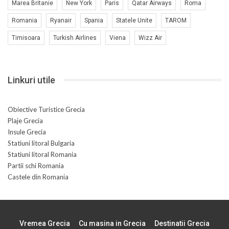
Marea Britanie
New York
Paris
Qatar Airways
Roma
Romania
Ryanair
Spania
Statele Unite
TAROM
Timisoara
Turkish Airlines
Viena
Wizz Air
Linkuri utile
Obiective Turistice Grecia
Plaje Grecia
Insule Grecia
Statiuni litoral Bulgaria
Statiuni litoral Romania
Partii schi Romania
Castele din Romania
Vremea Grecia
Cu masina in Grecia
Destinatii Grecia