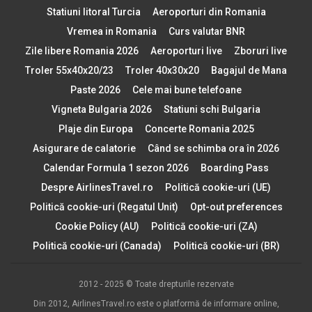
Statiuni litoral Turcia
Aeroporturi din Romania
Vremea in Romania
Curs valutar BNR
Zile libere Romania 2026
Aeroporturi live
Zboruri live
Troler 55x40x20/23
Troler 40x30x20
Bagajul de Mana
Paste 2026
Cele mai bune telefoane
Vigneta Bulgaria 2026
Statiuni schi Bulgaria
Plaje din Europa
Concerte Romania 2025
Asigurare de calatorie
Când se schimba ora în 2026
Calendar Formula 1 sezon 2026
Boarding Pass
Despre AirlinesTravel.ro
Politică cookie-uri (UE)
Politică cookie-uri (Regatul Unit)
Opt-out preferences
Cookie Policy (AU)
Politică cookie-uri (ZA)
Politică cookie-uri (Canada)
Politică cookie-uri (BR)
2012 - 2025 © Toate drepturile rezervate
Din 2012, AirlinesTravel.ro este o platformă de informare online,