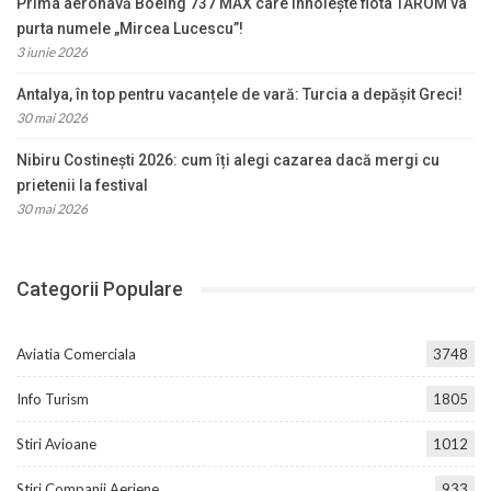
Prima aeronavă Boeing 737 MAX care înnoiește flota TAROM va
purta numele „Mircea Lucescu”!
3 iunie 2026
Antalya, în top pentru vacanțele de vară: Turcia a depășit Greci!
30 mai 2026
Nibiru Costinești 2026: cum îți alegi cazarea dacă mergi cu
prietenii la festival
30 mai 2026
Categorii Populare
Aviatia Comerciala
3748
Info Turism
1805
Stiri Avioane
1012
Stiri Companii Aeriene
933