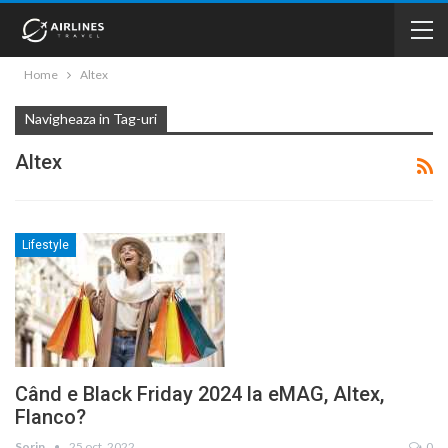
Home
Altex
Navigheaza in Tag-uri
Altex
Lifestyle
Când e Black Friday 2024 la eMAG, Altex,
Flanco?
Sorin
25 oct. 2022
0