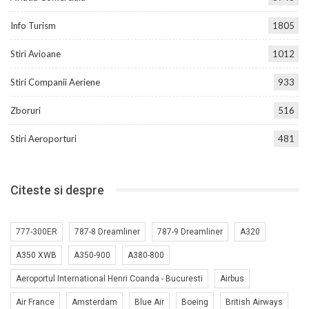
Info Turism
1805
Stiri Avioane
1012
Stiri Companii Aeriene
933
Zboruri
516
Stiri Aeroporturi
481
Citeste si despre
777-300ER
787-8 Dreamliner
787-9 Dreamliner
A320
A350 XWB
A350-900
A380-800
Aeroportul International Henri Coanda - Bucuresti
Airbus
Air France
Amsterdam
Blue Air
Boeing
British Airways