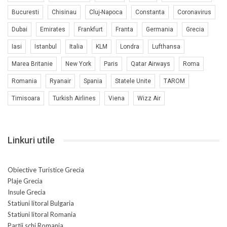
Bucuresti
Chisinau
Cluj-Napoca
Constanta
Coronavirus
Dubai
Emirates
Frankfurt
Franta
Germania
Grecia
Iasi
Istanbul
Italia
KLM
Londra
Lufthansa
Marea Britanie
New York
Paris
Qatar Airways
Roma
Romania
Ryanair
Spania
Statele Unite
TAROM
Timisoara
Turkish Airlines
Viena
Wizz Air
Linkuri utile
Obiective Turistice Grecia
Plaje Grecia
Insule Grecia
Statiuni litoral Bulgaria
Statiuni litoral Romania
Partii schi Romania