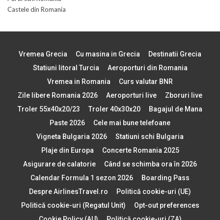
Castele din Romania
Vremea Grecia
Cu masina in Grecia
Destinatii Grecia
Statiuni litoral Turcia
Aeroporturi din Romania
Vremea in Romania
Curs valutar BNR
Zile libere Romania 2026
Aeroporturi live
Zboruri live
Troler 55x40x20/23
Troler 40x30x20
Bagajul de Mana
Paste 2026
Cele mai bune telefoane
Vigneta Bulgaria 2026
Statiuni schi Bulgaria
Plaje din Europa
Concerte Romania 2025
Asigurare de calatorie
Când se schimba ora în 2026
Calendar Formula 1 sezon 2026
Boarding Pass
Despre AirlinesTravel.ro
Politică cookie-uri (UE)
Politică cookie-uri (Regatul Unit)
Opt-out preferences
Cookie Policy (AU)
Politică cookie-uri (ZA)