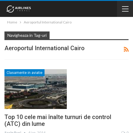
Home
Aeroportul International Cairo
Navigheaza in Tag-uri
Aeroportul International Cairo
Clasamente in aviatie
Top 10 cele mai înalte turnuri de control
(ATC) din lume
Sorin Rusi
4 ian. 2014
0