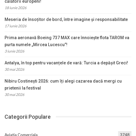
călătorii europeni!
18 iunie 2026
Meseria de însoțitor de bord, între imagine și responsabilitate
17 iunie 2026
Prima aeronavă Boeing 737 MAX care înnoiește flota TAROM va
purta numele „Mircea Lucescu”!
3 iunie 2026
Antalya, în top pentru vacanțele de vară: Turcia a depășit Greci!
30 mai 2026
Nibiru Costinești 2026: cum îți alegi cazarea dacă mergi cu
prietenii la festival
30 mai 2026
Categorii Populare
Aviatia Comerciala
3748