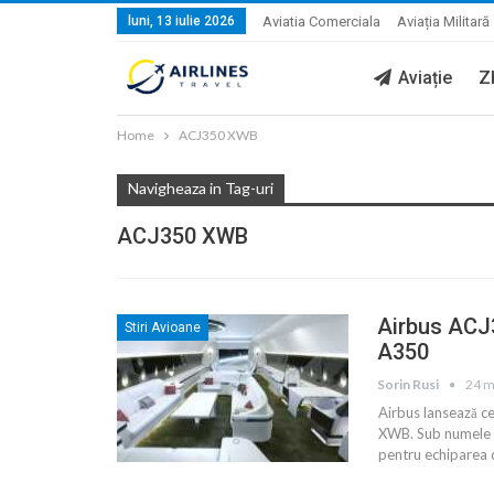
luni, 13 iulie 2026
Aviatia Comerciala
Aviația Militară
Aviație
Z
Home
ACJ350 XWB
Navigheaza in Tag-uri
ACJ350 XWB
Airbus ACJ3
Stiri Avioane
A350
Sorin Rusi
24 m
Airbus lansează c
XWB. Sub numele d
pentru echiparea 