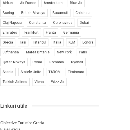
Airbus
Air France
Amsterdam
Blue Air
Boeing
British Airways
Bucuresti
Chisinau
Cluj-Napoca
Constanta
Coronavirus
Dubai
Emirates
Frankfurt
Franta
Germania
Grecia
Iasi
Istanbul
Italia
KLM
Londra
Lufthansa
Marea Britanie
New York
Paris
Qatar Airways
Roma
Romania
Ryanair
Spania
Statele Unite
TAROM
Timisoara
Turkish Airlines
Viena
Wizz Air
Linkuri utile
Obiective Turistice Grecia
Plaje Grecia