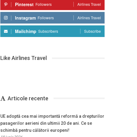
Pinterest
Followers
Airlines Travel
Instagram
Followers
Airlines Travel
Mailchimp
Subscribers
Subscribe
Like Airlines Travel
Articole recente
UE adoptă cea mai importantă reformă a drepturilor
pasagerilor aerieni din ultimii 20 de ani. Ce se
schimbă pentru călătorii europeni!
18 iunie 2026