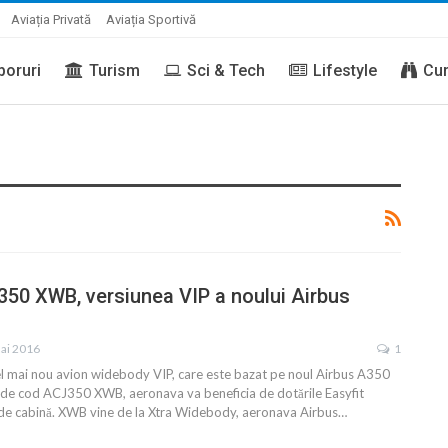
Aviația Privată
Aviația Sportivă
boruri
Turism
Sci & Tech
Lifestyle
Cur
50 XWB, versiunea VIP a noului Airbus
ai 2016
1
el mai nou avion widebody VIP, care este bazat pe noul Airbus A350
e cod ACJ350 XWB, aeronava va beneficia de dotările Easyfit
de cabină. XWB vine de la Xtra Widebody, aeronava Airbus…