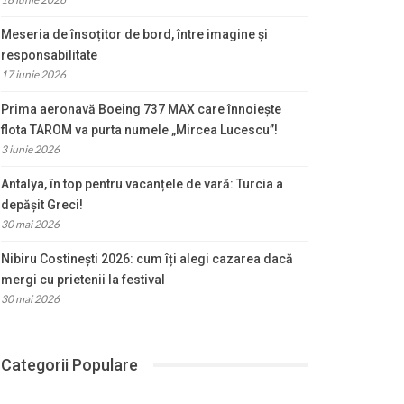
Meseria de însoțitor de bord, între imagine și
responsabilitate
17 iunie 2026
Prima aeronavă Boeing 737 MAX care înnoiește
flota TAROM va purta numele „Mircea Lucescu”!
3 iunie 2026
Antalya, în top pentru vacanțele de vară: Turcia a
depășit Greci!
30 mai 2026
Nibiru Costinești 2026: cum îți alegi cazarea dacă
mergi cu prietenii la festival
30 mai 2026
Categorii Populare