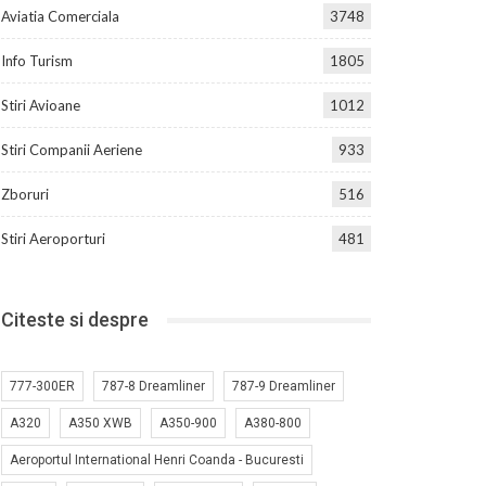
Aviatia Comerciala
3748
Info Turism
1805
Stiri Avioane
1012
Stiri Companii Aeriene
933
Zboruri
516
Stiri Aeroporturi
481
Citeste si despre
777-300ER
787-8 Dreamliner
787-9 Dreamliner
A320
A350 XWB
A350-900
A380-800
Aeroportul International Henri Coanda - Bucuresti