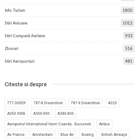
Info Turism
1805
Stiri Avioane
1012
Stiri Companii Aeriene
933
Zboruri
516
Stiri Aeroporturi
481
Citeste si despre
777-300ER
787-8 Dreamliner
787-9 Dreamliner
A320
A350 XWB
A350-900
A380-800
Aeroportul International Henri Coanda - Bucuresti
Airbus
Air France
Amsterdam
Blue Air
Boeing
British Airways