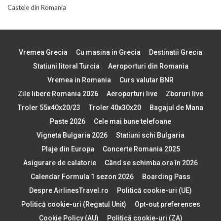
Castele din Romania
Vremea Grecia
Cu masina in Grecia
Destinatii Grecia
Statiuni litoral Turcia
Aeroporturi din Romania
Vremea in Romania
Curs valutar BNR
Zile libere Romania 2026
Aeroporturi live
Zboruri live
Troler 55x40x20/23
Troler 40x30x20
Bagajul de Mana
Paste 2026
Cele mai bune telefoane
Vigneta Bulgaria 2026
Statiuni schi Bulgaria
Plaje din Europa
Concerte Romania 2025
Asigurare de calatorie
Când se schimba ora în 2026
Calendar Formula 1 sezon 2026
Boarding Pass
Despre AirlinesTravel.ro
Politică cookie-uri (UE)
Politică cookie-uri (Regatul Unit)
Opt-out preferences
Cookie Policy (AU)
Politică cookie-uri (ZA)