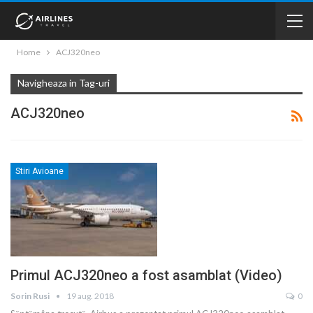
Home
ACJ320neo
Navigheaza in Tag-uri
ACJ320neo
Stiri Avioane
Primul ACJ320neo a fost asamblat (Video)
Sorin Rusi
19 aug. 2018
0