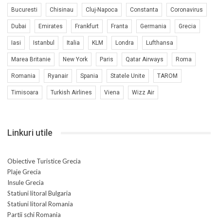
Bucuresti
Chisinau
Cluj-Napoca
Constanta
Coronavirus
Dubai
Emirates
Frankfurt
Franta
Germania
Grecia
Iasi
Istanbul
Italia
KLM
Londra
Lufthansa
Marea Britanie
New York
Paris
Qatar Airways
Roma
Romania
Ryanair
Spania
Statele Unite
TAROM
Timisoara
Turkish Airlines
Viena
Wizz Air
Linkuri utile
Obiective Turistice Grecia
Plaje Grecia
Insule Grecia
Statiuni litoral Bulgaria
Statiuni litoral Romania
Partii schi Romania