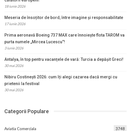
18 iunie 2026
Meseria de însoțitor de bord, între imagine și responsabilitate
17 iunie 2026
Prima aeronavă Boeing 737 MAX care înnoiește flota TAROM va
purta numele „Mircea Lucescu”!
3 iunie 2026
Antalya, în top pentru vacanțele de vară: Turcia a depășit Greci!
30 mai 2026
Nibiru Costinești 2026: cum îți alegi cazarea dacă mergi cu
prietenii la festival
30 mai 2026
Categorii Populare
Aviatia Comerciala
3748