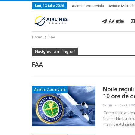
luni, 13 iulie 2026
Aviatia Comerciala
Aviația Militară
Aviație
Z
Home
FAA
Navigheaza in Tag-uri
FAA
Noile reguli
Aviatia Comerciala
10 ore de o
Sorin
6 oct. 20
Companiile aeriene
între schimburile d
marți de Administr