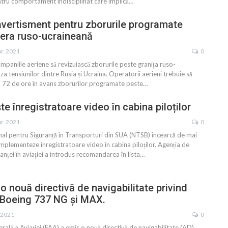
entru comportament indisciplinat care implică
…
vertisment pentru zborurile programate
iera ruso-ucraineană
pr. 2021
0
mpaniile aeriene să revizuiască zborurile peste granița ruso-
za tensiunilor dintre Rusia și Ucraina. Operatorii aerieni trebuie să
in 72 de ore în avans zborurilor programate peste
…
e înregistratoare video în cabina piloților
pr. 2021
0
nal pentru Siguranță în Transporturi din SUA (NTSB) încearcă de mai
implementeze înregistratoare video în cabina piloților. Agenția de
anței în aviației a introdus recomandarea în lista
…
o nouă directivă de navigabilitate privind
 Boeing 737 NG și MAX.
. 2021
0
rală a Aviației (FAA) a emis o nouă directivă de navigabilitate (AD)