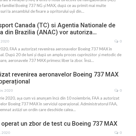
e familiei Boeing 737 NG și MAX, după ce au primit mai multe
suri la ansamblul de fixare a opritorului ușii din
…
port Canada (TC) si Agentia Nationale de
ila din Brazilia (ANAC) vor autoriza…
. 2020
0
020, FAA a autorizat revenirea aeronavelor Boeing 737 MAX în
nal. După 20 de luni și după un amplu proces cuprinzător și metodic de
luare, aeronavele 737 MAX primesc liber la zbor. Însă
…
izat revenirea aeronavelor Boeing 737 MAX
 operațional
ov. 2020
0
rie 2020, așa cum vă anunțam încă din 10 noiembrie, FAA a autorizat
elor Boeing 737 MAX în serviciul operațional. Administratorul FAA,
semnat astăzi un ordin care deschide calea
…
 operat un zbor de test cu Boeing 737 MAX
t. 2020
0