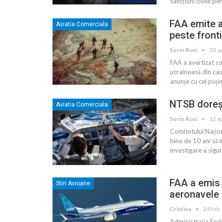
sancțiuni civile p
FAA emite a
Aviatia Comerciala
peste front
Sorin Rusi
20 a
FAA a avertizat co
ucraineană din cau
anunțe cu cel puț
NTSB doreșt
Aviatia Comerciala
Sorin Rusi
12 a
Comitetului Națio
bine de 10 ani să 
investigare a sigur
FAA a emis 
Stiri Avioane
aeronavele
Cristina
24 feb
Administrația Fede