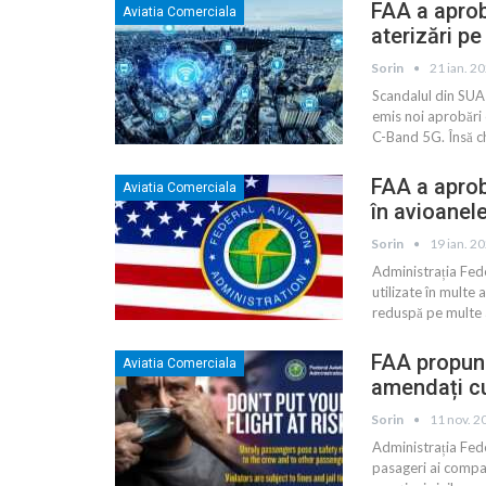
FAA a aproba
Aviatia Comerciala
aterizări p
Sorin
21 ian. 2
Scandalul din SUA
emis noi aprobări
C-Band 5G. Însă ch
FAA a aprob
Aviatia Comerciala
în avioanel
Sorin
19 ian. 2
Administrația Fed
utilizate în multe 
reduspă pe multe 
FAA propune
Aviatia Comerciala
amendați cu
Sorin
11 nov. 2
Administrația Fede
pasageri ai compa