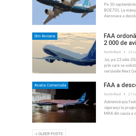
Pe 30 septembrie
BOE701. La manșă a
Aeronava a decola
FAA ordonă 
Stiri Avioane
2 000 de av
Sorin Rusi
26 iu
Joi, pe 23 iulie 2
prin care se solic
versiunile Next Ge
FAA a desc
Aviatia Comerciala
Sorin Rusi
27 i
Administrația Fede
siguranță la pro
MAX din cauza a do
OLDER POSTS