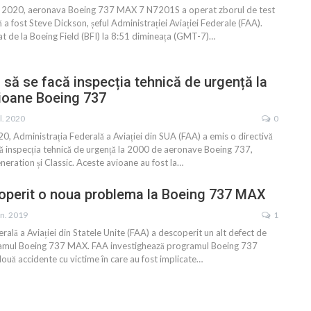
 2020, aeronava Boeing 737 MAX 7 N7201S a operat zborul de test
 fost Steve Dickson, șeful Administrației Aviației Federale (FAA).
t de la Boeing Field (BFI) la 8:51 dimineața (GMT-7)
…
să se facă inspecția tehnică de urgență la
ioane Boeing 737
l. 2020
0
020, Administrația Federală a Aviației din SUA (FAA) a emis o directivă
ită inspecția tehnică de urgență la 2000 de aeronave Boeing 737,
neration și Classic. Aceste avioane au fost la
…
operit o noua problema la Boeing 737 MAX
un. 2019
1
rală a Aviației din Statele Unite (FAA) a descoperit un alt defect de
gramul Boeing 737 MAX. FAA investighează programul Boeing 737
uă accidente cu victime în care au fost implicate
…