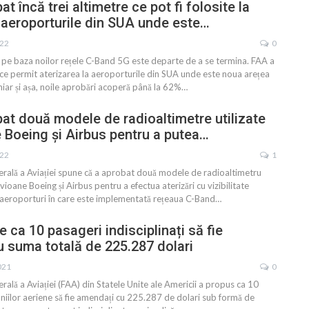
t încă trei altimetre ce pot fi folosite la
e aeroporturile din SUA unde este…
022
0
 pe baza noilor rețele C-Band 5G este departe de a se termina. FAA a
 ce permit aterizarea la aeroporturile din SUA unde este noua arețea
iar și așa, noile aprobări acoperă până la 62%
…
at două modele de radioaltimetre utilizate
e Boeing și Airbus pentru a putea…
022
1
erală a Aviației spune că a aprobat două modele de radioaltimetru
avioane Boeing și Airbus pentru a efectua aterizări cu vizibilitate
aeroporturi în care este implementată rețeaua C-Band
…
 ca 10 pasageri indisciplinați să fie
 suma totală de 225.287 dolari
021
0
rală a Aviației (FAA) din Statele Unite ale Americii a propus ca 10
niilor aeriene să fie amendați cu 225.287 de dolari sub formă de