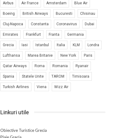
Airbus
Air France
Amsterdam
Blue Air
Boeing
British Airways
Bucuresti
Chisinau
Cluj-Napoca
Constanta
Coronavirus
Dubai
Emirates
Frankfurt
Franta
Germania
Grecia
Iasi
Istanbul
Italia
KLM
Londra
Lufthansa
Marea Britanie
New York
Paris
Qatar Airways
Roma
Romania
Ryanair
Spania
Statele Unite
TAROM
Timisoara
Turkish Airlines
Viena
Wizz Air
Linkuri utile
Obiective Turistice Grecia
Plaje Grecia