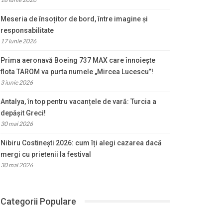
Meseria de însoțitor de bord, între imagine și
responsabilitate
17 iunie 2026
Prima aeronavă Boeing 737 MAX care înnoiește
flota TAROM va purta numele „Mircea Lucescu”!
3 iunie 2026
Antalya, în top pentru vacanțele de vară: Turcia a
depășit Greci!
30 mai 2026
Nibiru Costinești 2026: cum îți alegi cazarea dacă
mergi cu prietenii la festival
30 mai 2026
Categorii Populare