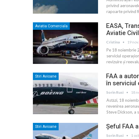
privind aeronavel
rapoarte privind fi
EASA, Trans
Aviatia Comerciala
Aviatie Civ
Cristina
19 nov
Pe 18 noiembrie 2
serviciul operațio
revizuire și reeva
FAA a autor
Stiri Avioane
în serviciul
Sorin Rusi
18 n
Astăzi, 18 noiemb
revenirea aeronav
Steve Dickson, a 
Șeful FAA a
Stiri Avioane
Sorin Rusi
1 oc