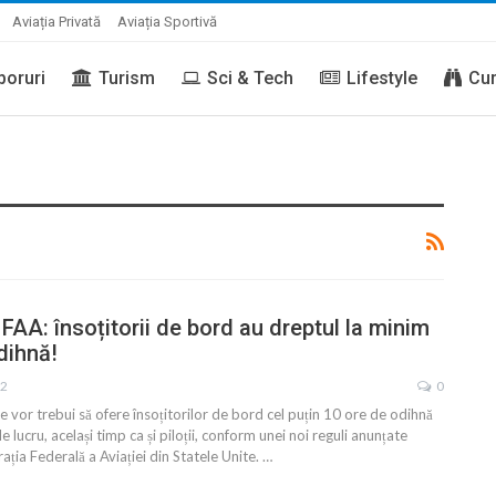
Aviația Privată
Aviația Sportivă
boruri
Turism
Sci & Tech
Lifestyle
Cur
 FAA: însoțitorii de bord au dreptul la minim
dihnă!
22
0
 vor trebui să ofere însoțitorilor de bord cel puțin 10 ore de odihnă
e lucru, același timp ca și piloții, conform unei noi reguli anunțate
ația Federală a Aviației din Statele Unite.
…