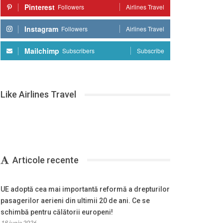
Pinterest
Followers
Airlines Travel
Instagram
Followers
Airlines Travel
Mailchimp
Subscribers
Subscribe
Like Airlines Travel
Articole recente
UE adoptă cea mai importantă reformă a drepturilor
pasagerilor aerieni din ultimii 20 de ani. Ce se
schimbă pentru călătorii europeni!
18 iunie 2026