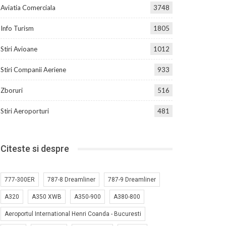
Aviatia Comerciala
3748
Info Turism
1805
Stiri Avioane
1012
Stiri Companii Aeriene
933
Zboruri
516
Stiri Aeroporturi
481
Citeste si despre
777-300ER
787-8 Dreamliner
787-9 Dreamliner
A320
A350 XWB
A350-900
A380-800
Aeroportul International Henri Coanda - Bucuresti